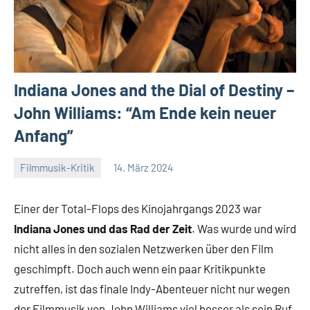
Indiana Jones and the Dial of Destiny –
John Williams: “Am Ende kein neuer
Anfang”
Filmmusik-Kritik
14. März 2024
Mike
Ein
Rumpf
Kommentar
Einer der Total-Flops des Kinojahrgangs 2023 war
Indiana Jones und das Rad der Zeit
. Was wurde und wird
nicht alles in den sozialen Netzwerken über den Film
geschimpft. Doch auch wenn ein paar Kritikpunkte
zutreffen, ist das finale Indy-Abenteuer nicht nur wegen
der Filmmusik von John Williams viel besser als sein Ruf.