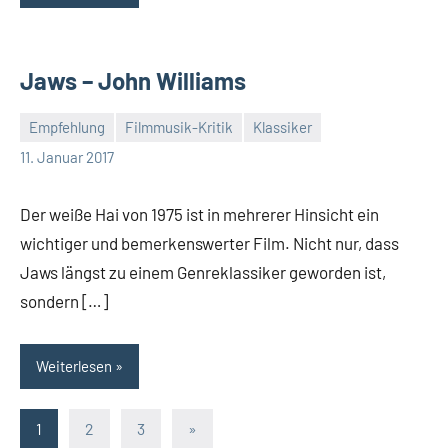
Jaws – John Williams
Empfehlung
Filmmusik-Kritik
Klassiker
Mike
11. Januar 2017
Rumpf
Der weiße Hai von 1975 ist in mehrerer Hinsicht ein
wichtiger und bemerkenswerter Film. Nicht nur, dass
Jaws längst zu einem Genreklassiker geworden ist,
sondern […]
Weiterlesen
Seitennummerierung
Nächste
1
2
3
»