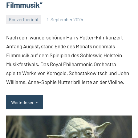
Filmmusik”
Konzertbericht
1. September 2025
Mike
Keine
Rumpf
Kommentare
Nach dem wunderschönen Harry Potter-Filmkonzert
Anfang August, stand Ende des Monats nochmals
Filmmusik auf dem Spielplan des Schleswig Holstein
Musikfestivals. Das Royal Philharmonic Orchestra
spielte Werke von Korngold, Schostakowitsch und John
Williams. Anne-Sophie Mutter brillierte an der Violine.
Weiterlesen