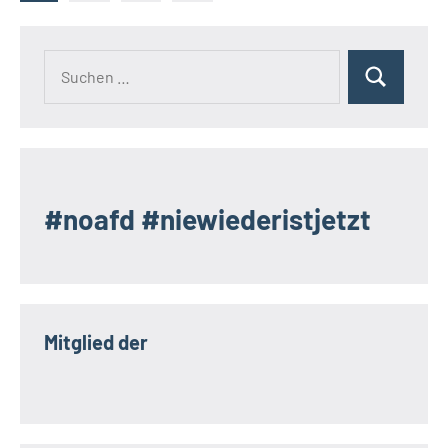
Beiträge
der
Beiträge
Suchen
Suchen
nach:
#noafd #niewiederistjetzt
Mitglied der