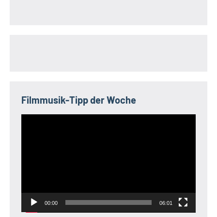
Filmmusik-Tipp der Woche
Video-
Player
00:00
06:01