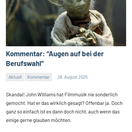
Kommentar: “Augen auf bei der
Berufswahl”
Aktuell
Kommentar
28. August 2025
Mike
3
Rumpf
Kommentare
Skandal! John Williams hat Filmmusik nie sonderlich
gemocht. Hat er das wirklich gesagt? Offenbar ja. Doch
ganz so einfach ist es dann doch nicht, auch wenn das
einige gerne glauben möchten.