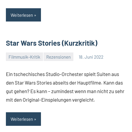
Weiterlesen
Star Wars Stories (Kurzkritik)
Filmmusik-Kritik
Rezensionen
18. Juni 2022
Mike
Keine
Rumpf
Kommentare
Ein tschechisches Studio-Orchester spielt Suiten aus
den Star Wars Stories abseits der Hauptfilme. Kann das
gut gehen? Es kann – zumindest wenn man nicht zu sehr
mit den Original-Einspielungen vergleicht.
Weiterlesen