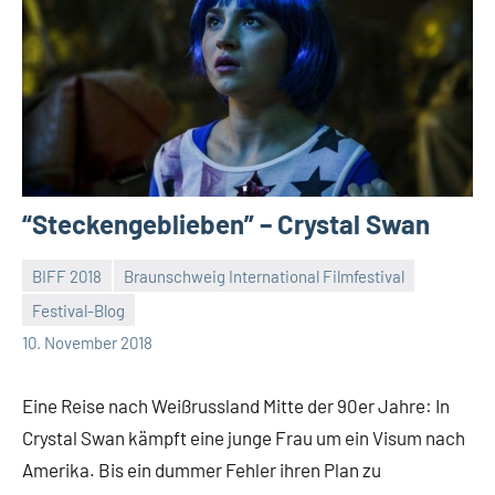
“Steckengeblieben” – Crystal Swan
BIFF 2018
Braunschweig International Filmfestival
Festival-Blog
Mike
Keine
10. November 2018
Rumpf
Kommentare
Eine Reise nach Weißrussland Mitte der 90er Jahre: In
Crystal Swan kämpft eine junge Frau um ein Visum nach
Amerika. Bis ein dummer Fehler ihren Plan zu