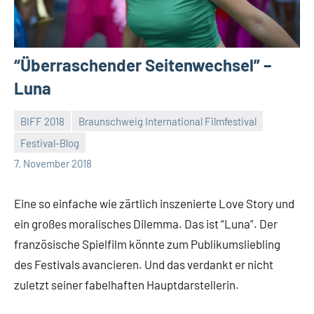
“Überraschender Seitenwechsel” –
Luna
BIFF 2018
Braunschweig International Filmfestival
Festival-Blog
Mike
Keine
7. November 2018
Rumpf
Kommentare
Eine so einfache wie zärtlich inszenierte Love Story und
ein großes moralisches Dilemma. Das ist “Luna”. Der
französische Spielfilm könnte zum Publikumsliebling
des Festivals avancieren. Und das verdankt er nicht
zuletzt seiner fabelhaften Hauptdarstellerin.