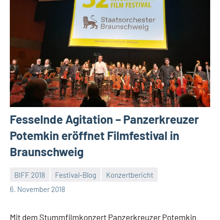
Fesselnde Agitation – Panzerkreuzer
Potemkin eröffnet Filmfestival in
Braunschweig
BIFF 2018
Festival-Blog
Konzertbericht
Mike
Keine
6. November 2018
Rumpf
Kommentare
Mit dem Stummfilmkonzert Panzerkreuzer Potemkin