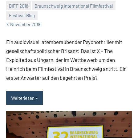
BIFF 2018
Braunschweig International Filmfestival
Festival-Blog
Mike
Keine
7. November 2018
Rumpf
Kommentare
Ein audiovisuell atemberaubender Psychothriller mit
gesellschaftspolitischer Brisanz: Das ist X – The
Exploited aus Ungarn, der im Wettbewerb um den
Heinrich beim Filmfestival in Braunschweig antritt. Ein
erster Anwärter auf den begehrten Preis?
Weiterlesen