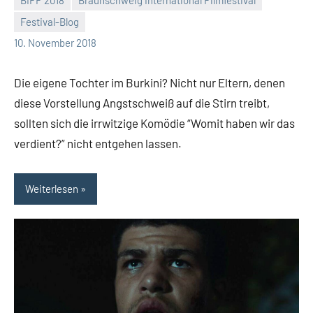
BIFF 2018
Braunschweig International Filmfestival
Festival-Blog
Mike
8
10. November 2018
Rumpf
Kommentare
Die eigene Tochter im Burkini? Nicht nur Eltern, denen
diese Vorstellung Angstschweiß auf die Stirn treibt,
sollten sich die irrwitzige Komödie “Womit haben wir das
verdient?” nicht entgehen lassen.
Weiterlesen