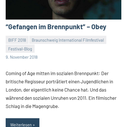
“Gefangen im Brennpunkt” – Obey
BIFF 2018
Braunschweig International Filmfestival
Festival-Blog
Mike
Keine
9. November 2018
Rumpf
Kommentare
Coming of Age mitten im sozialen Brennpunkt: Der
britische Regisseur porträtiert einen Jugendlichen in
London, der eigentlich keine Chance hat. Und das
während den sozialen Unruhen von 2011. Ein filmischer
Schlag in die Magengrube.
Weiterlesen