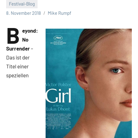
Festival-Blog
Keine
8. November 2018
Mike Rumpf
Kommentare
B
eyond:
No
Surrender
–
Das ist der
Titel einer
speziellen