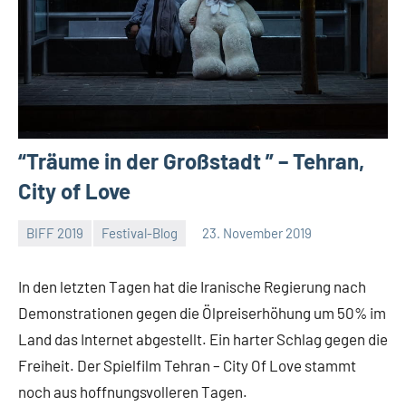
“Träume in der Großstadt ” – Tehran,
City of Love
BIFF 2019
Festival-Blog
23. November 2019
Mike
Keine
Rumpf
Kommentare
In den letzten Tagen hat die Iranische Regierung nach
Demonstrationen gegen die Ölpreiserhöhung um 50% im
Land das Internet abgestellt. Ein harter Schlag gegen die
Freiheit. Der Spielfilm Tehran – City Of Love stammt
noch aus hoffnungsvolleren Tagen.