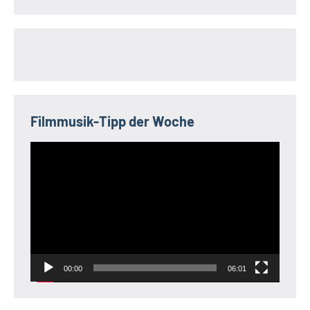
Filmmusik-Tipp der Woche
Video-
Player
00:00
06:01