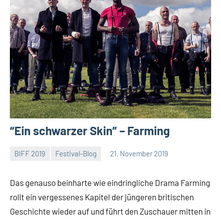
“Ein schwarzer Skin” – Farming
BIFF 2019
Festival-Blog
21. November 2019
Mike
Keine
Rumpf
Kommentare
Das genauso beinharte wie eindringliche Drama Farming
rollt ein vergessenes Kapitel der jüngeren britischen
Geschichte wieder auf und führt den Zuschauer mitten in