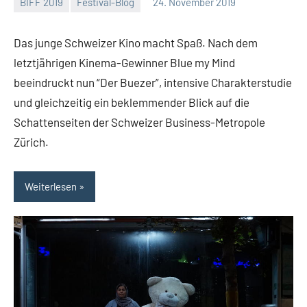
BIFF 2019
Festival-Blog
24. November 2019
Mike
Keine
Rumpf
Kommentare
Das junge Schweizer Kino macht Spaß. Nach dem
letztjährigen Kinema-Gewinner Blue my Mind
beeindruckt nun “Der Buezer”, intensive Charakterstudie
und gleichzeitig ein beklemmender Blick auf die
Schattenseiten der Schweizer Business-Metropole
Zürich.
Weiterlesen