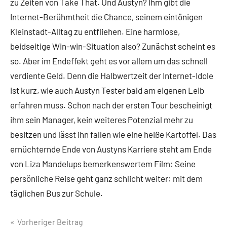
zu Zeiten von Take That. Und Austyn? Ihm gibt die
Internet-Berühmtheit die Chance, seinem eintönigen
Kleinstadt-Alltag zu entfliehen. Eine harmlose,
beidseitige Win-win-Situation also? Zunächst scheint es
so. Aber im Endeffekt geht es vor allem um das schnell
verdiente Geld. Denn die Halbwertzeit der Internet-Idole
ist kurz, wie auch Austyn Tester bald am eigenen Leib
erfahren muss. Schon nach der ersten Tour bescheinigt
ihm sein Manager, kein weiteres Potenzial mehr zu
besitzen und lässt ihn fallen wie eine heiße Kartoffel. Das
ernüchternde Ende von Austyns Karriere steht am Ende
von Liza Mandelups bemerkenswertem Film: Seine
persönliche Reise geht ganz schlicht weiter: mit dem
täglichen Bus zur Schule.
Beitragsnavigation
Vorheriger Beitrag