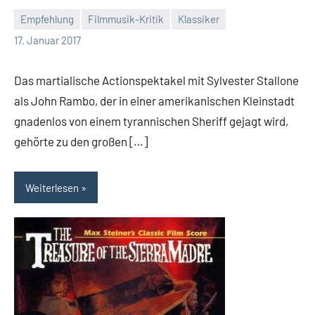
Empfehlung
Filmmusik-Kritik
Klassiker
Mike
17. Januar 2017
Rumpf
Das martialische Actionspektakel mit Sylvester Stallone
als John Rambo, der in einer amerikanischen Kleinstadt
gnadenlos von einem tyrannischen Sheriff gejagt wird,
gehörte zu den großen […]
Weiterlesen