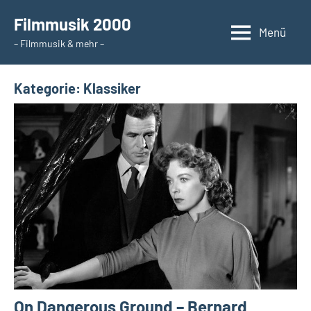
Zum
Filmmusik 2000
Inhalt
Menü
– Filmmusik & mehr –
springen
Kategorie:
Klassiker
On Dangerous Ground – Bernard