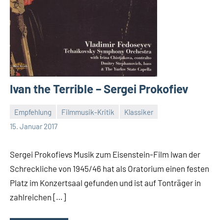
Ivan the Terrible – Sergei Prokofiev
Empfehlung
Filmmusik-Kritik
Klassiker
Mike
15. Januar 2017
Rumpf
Sergei Prokofievs Musik zum Eisenstein-Film Iwan der
Schreckliche von 1945/46 hat als Oratorium einen festen
Platz im Konzertsaal gefunden und ist auf Tonträger in
zahlreichen […]