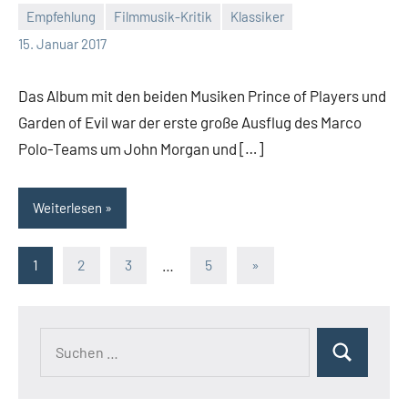
Empfehlung
Filmmusik-Kritik
Klassiker
Mike
15. Januar 2017
Rumpf
Das Album mit den beiden Musiken Prince of Players und
Garden of Evil war der erste große Ausflug des Marco
Polo-Teams um John Morgan und […]
Weiterlesen
Seitennummerierung
Nächste
1
2
3
…
5
»
Beiträge
der
Beiträge
Suchen
Suchen
nach: