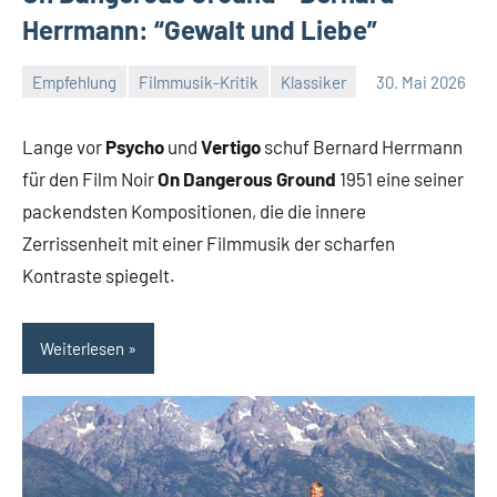
Herrmann: “Gewalt und Liebe”
Empfehlung
Filmmusik-Kritik
Klassiker
30. Mai 2026
Mike
Keine
Rumpf
Kommentare
Lange vor
Psycho
und
Vertigo
schuf Bernard Herrmann
für den Film Noir
On Dangerous Ground
1951 eine seiner
packendsten Kompositionen, die die innere
Zerrissenheit mit einer Filmmusik der scharfen
Kontraste spiegelt.
Weiterlesen