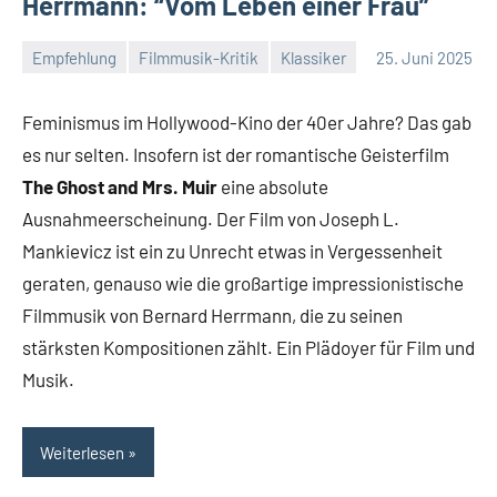
Herrmann: “Vom Leben einer Frau”
Empfehlung
Filmmusik-Kritik
Klassiker
25. Juni 2025
Mike
Keine
Rumpf
Kommentare
Feminismus im Hollywood-Kino der 40er Jahre? Das gab
es nur selten. Insofern ist der romantische Geisterfilm
The Ghost and Mrs. Muir
eine absolute
Ausnahmeerscheinung. Der Film von Joseph L.
Mankievicz ist ein zu Unrecht etwas in Vergessenheit
geraten, genauso wie die großartige impressionistische
Filmmusik von Bernard Herrmann, die zu seinen
stärksten Kompositionen zählt. Ein Plädoyer für Film und
Musik.
Weiterlesen