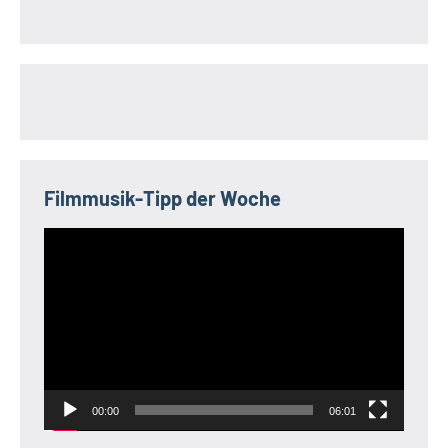
Filmmusik-Tipp der Woche
Video-
Player
00:00
06:01