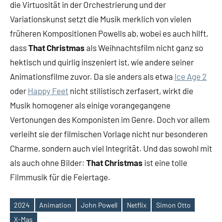
die Virtuosität in der Orchestrierung und der
Variationskunst setzt die Musik merklich von vielen
früheren Kompositionen Powells ab, wobei es auch hilft,
dass
That Christmas
als Weihnachtsfilm nicht ganz so
hektisch und quirlig inszeniert ist, wie andere seiner
Animationsfilme zuvor. Da sie anders als etwa
Ice Age 2
oder
Happy Feet
nicht stilistisch zerfasert, wirkt die
Musik homogener als einige vorangegangene
Vertonungen des Komponisten im Genre. Doch vor allem
verleiht sie der filmischen Vorlage nicht nur besonderen
Charme, sondern auch viel Integrität. Und das sowohl mit
als auch ohne Bilder:
That Christmas
ist eine tolle
Filmmusik für die Feiertage.
2024
Animation
John Powell
Netflix
Simon Otto
Schlagwörter
X-Mas