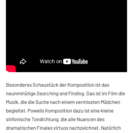
Besonderes Schaustück der Komposition ist das
neunminütige
Searching and Finding
. Das ist im Film die
Musik, die die Suche nach einem vermissten Mädchen
begleitet. Powells Komposition dazu ist eine kleine
sinfonische Tondichtung, die alle Nuancen des
dramatischen Finales virtuos nachzeichnet. Natürlich