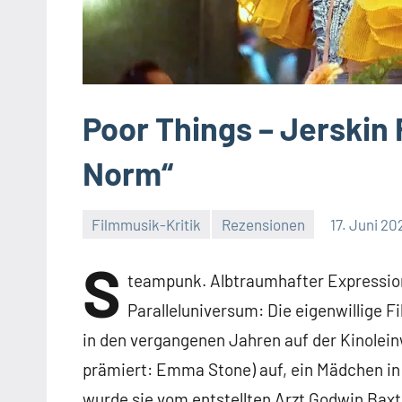
Poor Things – Jerskin 
Norm“
Filmmusik-Kritik
Rezensionen
17. Juni 20
Keine
S
Kommentare
teampunk. Albtraumhafter Expression
Paralleluniversum: Die eigenwillige F
in den vergangenen Jahren auf der Kinolein
prämiert: Emma Stone) auf, ein Mädchen i
wurde sie vom entstellten Arzt Godwin Bax