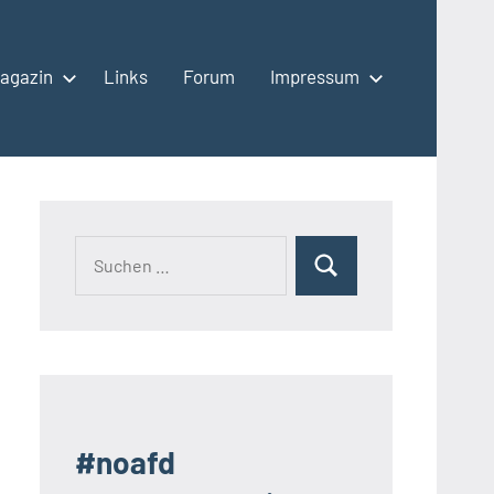
agazin
Links
Forum
Impressum
Suchen
Suchen
nach:
#noafd