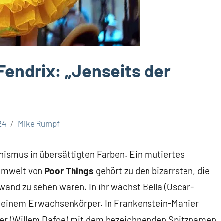
Fendrix: „Jenseits der
24
Mike Rumpf
ismus in übersättigten Farben. Ein mutiertes
ilmwelt von
Poor Things
gehört zu den bizarrsten, die
wand zu sehen waren. In ihr wächst Bella (Oscar-
n einem Erwachsenkörper. In Frankenstein-Manier
ter (Willem Dafoe) mit dem bezeichnenden Spitznamen