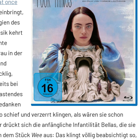
at once
einbringt,
gien des
sik kehrt
nte
au in der
und
klig,
eits bei
-tastendes
Gedanken
o schief und verzerrt klingen, als wären sie schon
rückt sich die anfängliche Infantilität Bellas, die sie
in dem Stück
Wee
aus: Das klingt völlig beabsichtigt so,