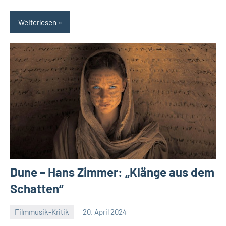
Weiterlesen
Dune – Hans Zimmer: „Klänge aus dem
Schatten“
Filmmusik-Kritik
20. April 2024
Mike
Keine