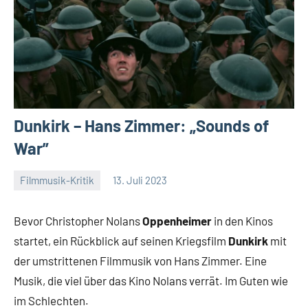
Dunkirk – Hans Zimmer: „Sounds of
War”
Filmmusik-Kritik
13. Juli 2023
Mike
Keine
Rumpf
Kommentare
Bevor Christopher Nolans
Oppenheimer
in den Kinos
startet, ein Rückblick auf seinen Kriegsfilm
Dunkirk
mit
der umstrittenen Filmmusik von Hans Zimmer. Eine
Musik, die viel über das Kino Nolans verrät. Im Guten wie
im Schlechten.