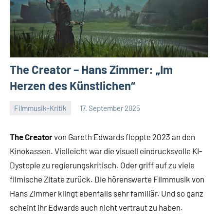
The Creator – Hans Zimmer: „Im
Herzen des Künstlichen“
Filmmusik-Kritik
17. September 2025
Mike
Keine
Rumpf
Kommentare
The Creator
von Gareth Edwards floppte 2023 an den
Kinokassen. Vielleicht war die visuell eindrucksvolle KI-
Dystopie zu regierungskritisch. Oder griff auf zu viele
filmische Zitate zurück. Die hörenswerte Filmmusik von
Hans Zimmer klingt ebenfalls sehr familiär. Und so ganz
scheint ihr Edwards auch nicht vertraut zu haben.