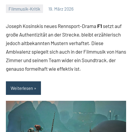
Filmmusik-Kritik
19. März 2026
Mike
Ein
Rumpf
Kommentar
Joseph Kosinskis neues Rennsport-Drama
F1
setzt auf
große Authentizität an der Strecke, bleibt erzählerisch
jedoch altbekannten Mustern verhaftet. Diese
Ambivalenz spiegelt sich auch in der Filmmusik von Hans
Zimmer und seinem Team wider ein Soundtrack, der
genauso formelhaft wie effektiv ist.
Weiterlesen