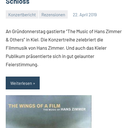
Schloss
Konzertbericht
Rezensionen
22. April 2019
Mike
27
Rumpf
Kommentare
An Gründonnerstag gastierte “The Music of Hans Zimmer
& Others” in Kiel. Die Konzertreihe zelebriert die
Filmmusik von Hans Zimmer. Und auch das Kieler
Publikum präsentierte sich in gut gelaunter
Feierstimmung.
Weiterlesen