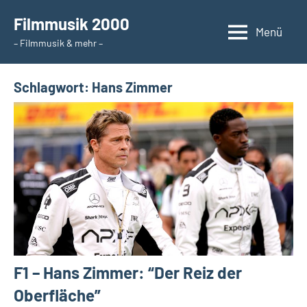
Zum
Filmmusik 2000
Inhalt
Menü
– Filmmusik & mehr –
springen
Schlagwort:
Hans Zimmer
F1 – Hans Zimmer: “Der Reiz der
Oberfläche”