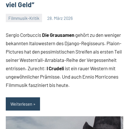
viel Geld“
Filmmusik-Kritik
28. März 2026
Mike
Keine
Rumpf
Kommentare
Sergio Corbuccis
Die Grausamen
gehört zu den weniger
bekannten Italowestern des Django-Regisseurs. Plaion-
Pictures hat den pessimistischen Streifen als ersten Teil
seiner Western’all-Arrabiata-Reihe der Vergessenheit
entrissen. Zurecht:
I Crudeli
ist ein rauer Western mit
ungewöhnlicher Prämisse. Und auch Ennio Morricones
Filmmusik fasziniert bis heute.
Weiterlesen