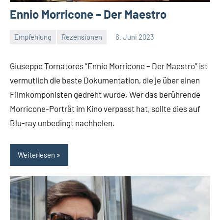
Ennio Morricone – Der Maestro
Empfehlung
Rezensionen
6. Juni 2023
Mike
Keine
Rumpf
Kommentare
Giuseppe Tornatores “Ennio Morricone – Der Maestro” ist
vermutlich die beste Dokumentation, die je über einen
Filmkomponisten gedreht wurde. Wer das berührende
Morricone-Porträt im Kino verpasst hat, sollte dies auf
Blu-ray unbedingt nachholen.
Weiterlesen