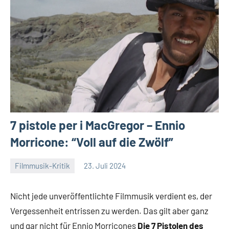
7 pistole per i MacGregor – Ennio
Morricone: “Voll auf die Zwölf”
Filmmusik-Kritik
23. Juli 2024
Mike
Keine
Rumpf
Kommentare
Nicht jede unveröffentlichte Filmmusik verdient es, der
Vergessenheit entrissen zu werden. Das gilt aber ganz
und gar nicht für Ennio Morricones
Die 7 Pistolen des