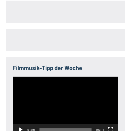
Filmmusik-Tipp der Woche
Video-
Player
00:00
06:01