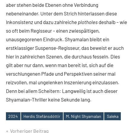
aber stehen beide Ebenen ohne Verbindung
nebeneinander. Unter dem Strich hinterlassen diese
Inkonsistenz und dazu zahlreiche
plotholes
deshalb – wie
so oft beim Regisseur – einen zwiespältigen,
unausgegorenen Eindruck. Shyamalan bleibt ein
erstklassiger Suspense-Regisseur, das beweist er auch
hier in zahlreichen Szenen, die durchaus fesseln. Dies
gilt aber nur dann, wenn man bereit ist, sich auf die
verschlungenen Pfade und Perspektiven seiner mal
reizvollen, mal ungelenken Inszenierung einzulassen.
Denn bei allem Scheitern: Langweilig ist auch dieser
Shyamalan-Thriller keine Sekunde lang.
2024
Herdís Stefánsdóttir
M. Night Shyamalan
Saleka
Schlagwörter
Beitragsnavigation
Vorheriger Beitrag