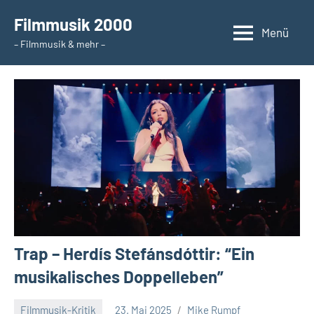
Zum
Filmmusik 2000
Inhalt
Menü
– Filmmusik & mehr –
springen
Trap – Herdís Stefánsdóttir: “Ein
musikalisches Doppelleben”
Filmmusik-Kritik
23. Mai 2025
Mike Rumpf