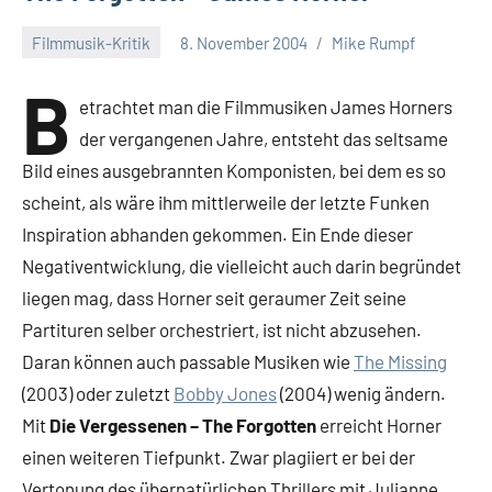
Filmmusik-Kritik
8. November 2004
Mike Rumpf
B
etrachtet man die Filmmusiken James Horners
der vergangenen Jahre, entsteht das seltsame
Bild eines ausgebrannten Komponisten, bei dem es so
scheint, als wäre ihm mittlerweile der letzte Funken
Inspiration abhanden gekommen. Ein Ende dieser
Negativentwicklung, die vielleicht auch darin begründet
liegen mag, dass Horner seit geraumer Zeit seine
Partituren selber orchestriert, ist nicht abzusehen.
Daran können auch passable Musiken wie
The Missing
(2003) oder zuletzt
Bobby Jones
(2004) wenig ändern.
Mit
Die Vergessenen – The Forgotten
erreicht Horner
einen weiteren Tiefpunkt. Zwar plagiiert er bei der
Vertonung des übernatürlichen Thrillers mit Julianne