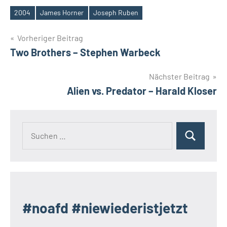
2004
James Horner
Joseph Ruben
Schlagwörter
Beitragsnavigation
Vorheriger Beitrag
Two Brothers – Stephen Warbeck
Nächster Beitrag
Alien vs. Predator – Harald Kloser
Suchen
Suchen
nach:
#noafd #niewiederistjetzt