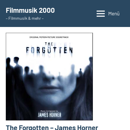
Zum
Filmmusik 2000
Inhalt
Menü
– Filmmusik & mehr –
springen
The Forgotten – James Horner