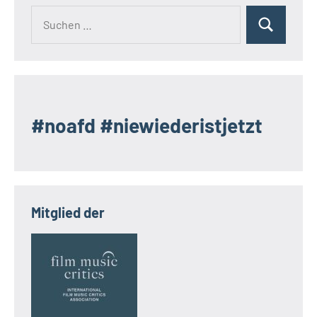
Suchen
Suchen
nach:
#noafd #niewiederistjetzt
Mitglied der