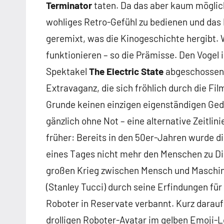
Terminator
taten. Da das aber kaum möglich
wohliges Retro-Gefühl zu bedienen und das 
geremixt, was die Kinogeschichte hergibt. 
funktionieren – so die Prämisse. Den Vogel 
Spektakel
The Electric State
abgeschossen, 
Extravaganz, die sich fröhlich durch die Fi
Grunde keinen einzigen eigenständigen Ged
gänzlich ohne Not – eine alternative Zeitlini
früher: Bereits in den 50er-Jahren wurde di
eines Tages nicht mehr den Menschen zu Die
großen Krieg zwischen Mensch und Maschine
(Stanley Tucci) durch seine Erfindungen fü
Roboter in Reservate verbannt. Kurz darauf 
drolligen Roboter-Avatar im gelben Emoji-Lo