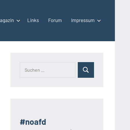
agazin
Links
Forum
Impressum
Suchen
Suchen
nach:
#noafd