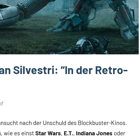
an Silvestri: “In der Retro-
pf
hnsucht nach der Unschuld des Blockbuster-Kinos.
, wie es einst
Star Wars
,
E.T.
,
Indiana Jones
oder