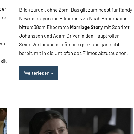
Rumpf
Kommentare
der
Blick zurück ohne Zorn. Das gilt zumindest für Randy
hre
Newmans lyrische Filmmusik zu Noah Baumbachs
bittersüßem Ehedrama
Marriage Story
mit Scarlett
Johansson und Adam Driver in den Hauptrollen.
dem
Seine Vertonung ist nämlich ganz und gar nicht
bereit, mit in die Untiefen des Filmes abzutauchen.
usik
Weiterlesen