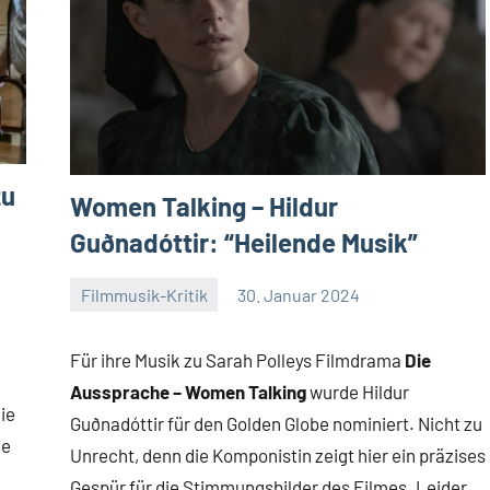
zu
Women Talking – Hildur
Guðnadóttir: “Heilende Musik”
Filmmusik-Kritik
30. Januar 2024
Mike
Keine
Rumpf
Kommentare
Für ihre Musik zu Sarah Polleys Filmdrama
Die
Aussprache – Women Talking
wurde Hildur
ie
Guðnadóttir für den Golden Globe nominiert. Nicht zu
ie
Unrecht, denn die Komponistin zeigt hier ein präzises
Gespür für die Stimmungsbilder des Filmes. Leider