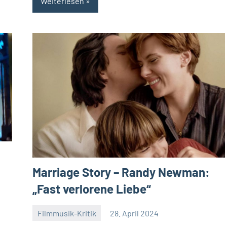
Weiterlesen
Marriage Story – Randy Newman:
„Fast verlorene Liebe“
4
Filmmusik-Kritik
28. April 2024
Mike
Keine