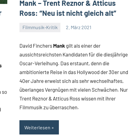
Mank – Trent Reznor & Atticus
r
Ross: “Neu ist nicht gleich alt”
Filmmusik-Kritik
2. März 2021
Mike
Keine
Rumpf
Kommentare
David Finchers
Mank
gilt als einer der
aussichtsreichsten Kandidaten für die diesjährige
Oscar-Verleihung. Das erstaunt, denn die
s
ambitionierte Reise in das Hollywood der 30er und
40er Jahre erweist sich als sehr wechselhaftes,
überlanges Vergnügen mit vielen Schwächen. Nur
n so
Trent Reznor & Atticus Ross wissen mit ihrer
Filmmusik zu überraschen.
d
Weiterlesen