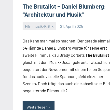
The Brutalist – Daniel Blumberg:
“Architektur und Musik”
Filmmusik-Kritik
21. April 2025
Mike
Keine
Rumpf
Kommentare
Das kann man mal so machen: Der gerade einmal
34-jährige Daniel Blumberg wurde für seine erst
zweite Filmmusik zu Brady Corbets
The Brutalist
gleich mit dem Musik-Oscar gekrönt. Tatsächlich
begeistert der Newcomer mit einem tollen Gespü
für das audiovisuelle Spannungsfeld einzelner
Szenen. Doch trägt das auch eine abseits der Bild
begeisternde Filmmusik?
Weiterlesen