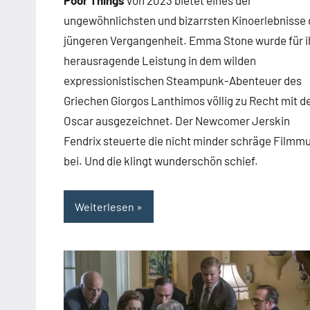
Poor Things
von 2023 bietet eines der
ungewöhnlichsten und bizarrsten Kinoerlebnisse 
jüngeren Vergangenheit. Emma Stone wurde für i
herausragende Leistung in dem wilden
expressionistischen Steampunk-Abenteuer des
Griechen Giorgos Lanthimos völlig zu Recht mit 
Oscar ausgezeichnet. Der Newcomer Jerskin
Fendrix steuerte die nicht minder schräge Filmm
bei. Und die klingt wunderschön schief.
Weiterlesen