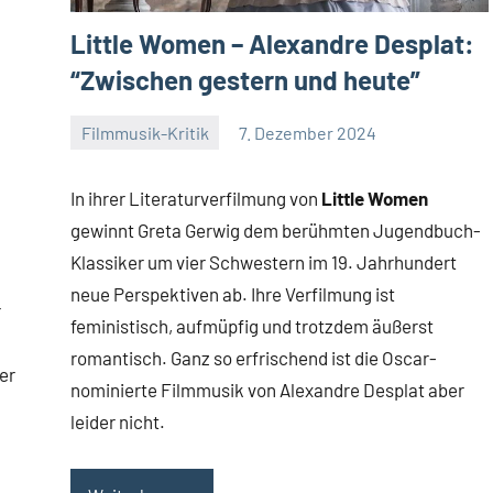
Little Women – Alexandre Desplat:
“Zwischen gestern und heute”
Filmmusik-Kritik
7. Dezember 2024
Mike
Keine
Rumpf
Kommentare
In ihrer Literaturverfilmung von
Little Women
gewinnt Greta Gerwig dem berühmten Jugendbuch-
Klassiker um vier Schwestern im 19. Jahrhundert
neue Perspektiven ab. Ihre Verfilmung ist
r
feministisch, aufmüpfig und trotzdem äußerst
romantisch. Ganz so erfrischend ist die Oscar-
er
nominierte Filmmusik von Alexandre Desplat aber
leider nicht.