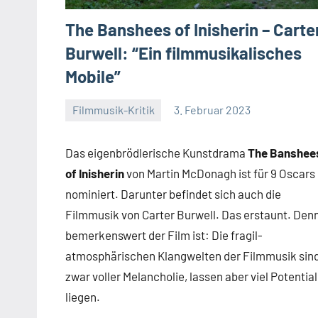
The Banshees of Inisherin – Carte
Burwell: “Ein filmmusikalisches
Mobile”
Filmmusik-Kritik
3. Februar 2023
Mike
Keine
Rumpf
Kommentare
Das eigenbrödlerische Kunstdrama
The Banshee
of Inisherin
von Martin McDonagh ist für 9 Oscars
nominiert. Darunter befindet sich auch die
Filmmusik von Carter Burwell. Das erstaunt. Den
bemerkenswert der Film ist: Die fragil-
atmosphärischen Klangwelten der Filmmusik sin
zwar voller Melancholie, lassen aber viel Potential
liegen.