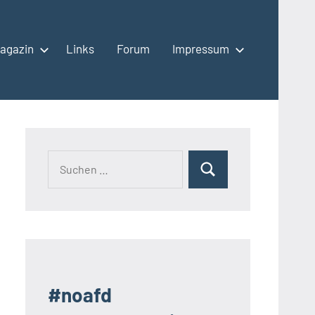
agazin
Links
Forum
Impressum
Suchen
Suchen
nach:
#noafd