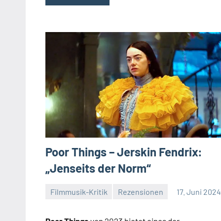
Poor Things – Jerskin Fendrix:
„Jenseits der Norm“
Filmmusik-Kritik
Rezensionen
17. Juni 202
Mike
Keine
Rumpf
Kommentare