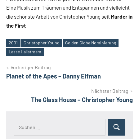
Eine Musik zum Träumen und Entspannen und vielleicht
die schönste Arbeit von Christopher Young seit
Murder in
the First
.
2001
Christopher Young
Golden Globe Nominierung
Schlagwörter
Lasse Hallstroem
Beitragsnavigation
Vorheriger Beitrag
Planet of the Apes – Danny Elfman
Nächster Beitrag
The Glass House – Christopher Young
Suchen
Suchen
nach: