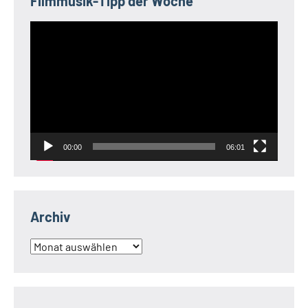
Filmmusik-Tipp der Woche
Video-
Player
00:00
06:01
Archiv
Archiv