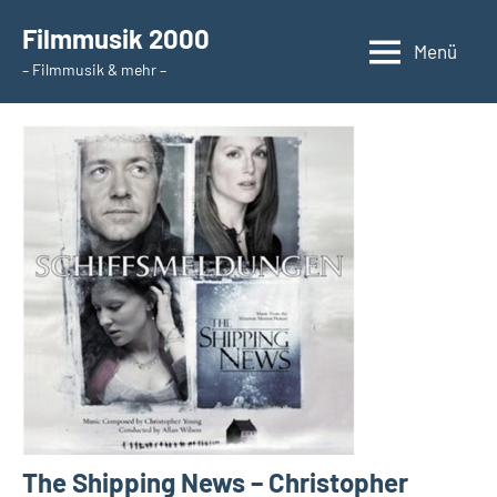
Zum
Filmmusik 2000
Inhalt
Menü
– Filmmusik & mehr –
springen
The Shipping News – Christopher