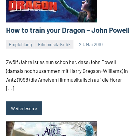
How to train your Dragon – John Powell
Empfehlung
Filmmusik-Kritik
26. Mai 2010
Mike
Keine
Rumpf
Kommentare
Zwölf Jahre ist es nun schon her, dass John Powell
(damals noch zusammen mit Harry Gregson-Williams) in
Antz (1998) die Ameisen filmmusikalisch auf die Hörer
[…]
Weiterlesen