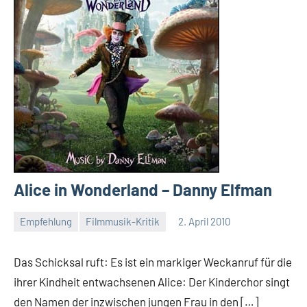
Alice in Wonderland – Danny Elfman
Empfehlung
Filmmusik-Kritik
2. April 2010
Mike
Keine
Rumpf
Kommentare
Das Schicksal ruft: Es ist ein markiger Weckanruf für die
ihrer Kindheit entwachsenen Alice: Der Kinderchor singt
den Namen der inzwischen jungen Frau in den […]