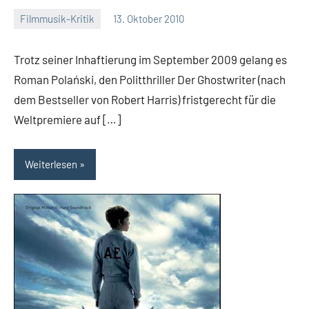
Filmmusik-Kritik
13. Oktober 2010
Mike
Keine
Rumpf
Kommentare
Trotz seiner Inhaftierung im September 2009 gelang es
Roman Polański, den Politthriller Der Ghostwriter (nach
dem Bestseller von Robert Harris) fristgerecht für die
Weltpremiere auf […]
Weiterlesen