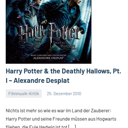
Harry Potter & the Deathly Hallows, Pt.
I – Alexandre Desplat
Filmmusik-Kritik
25. Dezember 2010
Mike
Keine
Rumpf
Kommentare
Nichts ist mehr so wie es war im Land der Zauberer:
Harry Potter und seine Freunde müssen aus Hogwarts
fliehen, die Eule Hedwig ist tot […]