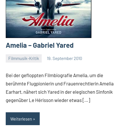
Amelia – Gabriel Yared
Filmmusik-Kritik
19. September 2010
Mike
Keine
Rumpf
Kommentare
Bei der gefloppten Filmbiografie Amelia, um die
berühmte Flugpionierin und Frauenrechtlerin Amelia
Earhart, nähert sich Yared in der elegischen Sinfonik
gegenüber Le Hérisson wieder etwas […]
Weiterlesen