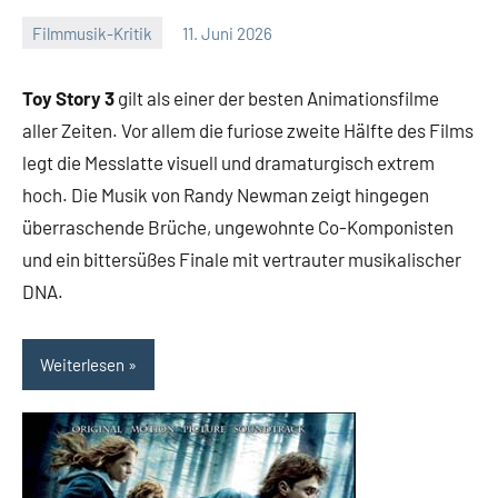
Filmmusik-Kritik
11. Juni 2026
Mike
Keine
Rumpf
Kommentare
Toy Story 3
gilt als einer der besten Animationsfilme
aller Zeiten. Vor allem die furiose zweite Hälfte des Films
legt die Messlatte visuell und dramaturgisch extrem
hoch. Die Musik von Randy Newman zeigt hingegen
überraschende Brüche, ungewohnte Co-Komponisten
und ein bittersüßes Finale mit vertrauter musikalischer
DNA.
Weiterlesen