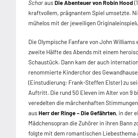
Schar
aus
Die Abenteuer von Robin Hood
(
kraftvollem, prägnantem Spiel umsetzte. N
mühelos mit der jeweiligen Originaleinspiel
Die Olympische Fanfare von John Williams e
zweite Hälfte des Abends mit einem herois
Schaustück. Dann kam der auch internation
renommierte Kinderchor des Gewandhause
(Einstudierung: Frank-Steffen Elster) zu s
Auftritt. Die rund 50 Eleven im Alter von 9 b
veredelten die märchenhaften Stimmunge
aus
Herr der Ringe – Die Gefährten
, in der 
Mädchensopran die Zuhörer in ihren Bann zo
folgte mit dem romantischen Liebesthema