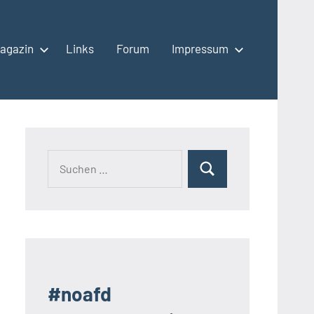
agazin
Links
Forum
Impressum
Suchen
Suchen
nach:
#noafd