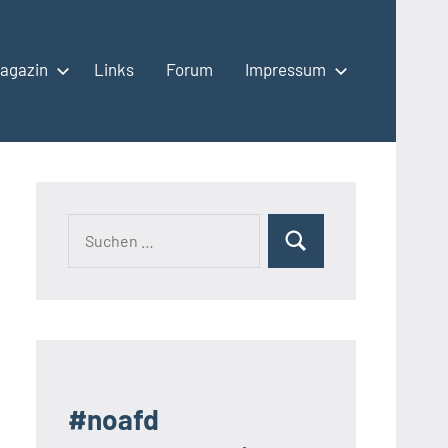
agazin
Links
Forum
Impressum
Suchen
Suchen
nach:
#noafd