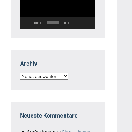
00:00
06:01
Archiv
Archiv
Neueste Kommentare
Stefan Knopp
zu
Glory – James