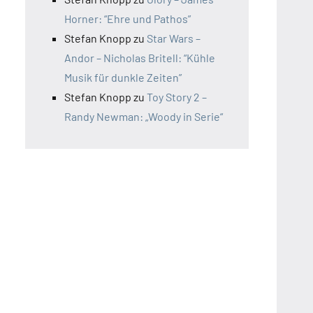
Horner: “Ehre und Pathos”
Stefan Knopp
zu
Star Wars –
Andor – Nicholas Britell: “Kühle
Musik für dunkle Zeiten”
Stefan Knopp
zu
Toy Story 2 –
Randy Newman: „Woody in Serie“