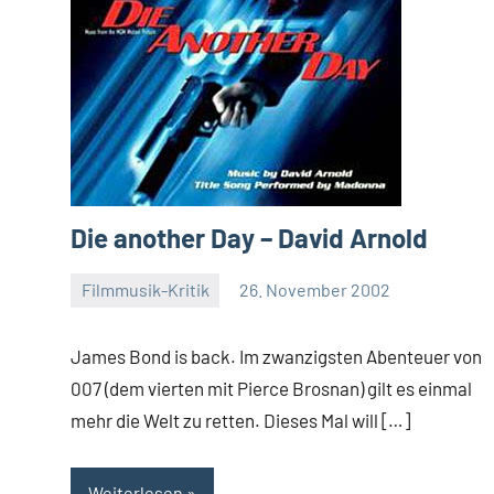
Die another Day – David Arnold
Filmmusik-Kritik
26. November 2002
Mike
Rumpf
James Bond is back. Im zwanzigsten Abenteuer von
007 (dem vierten mit Pierce Brosnan) gilt es einmal
mehr die Welt zu retten. Dieses Mal will […]
Weiterlesen