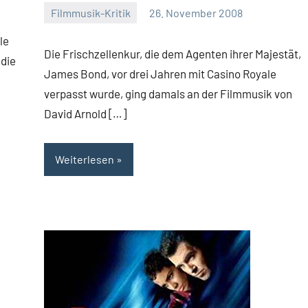
Filmmusik-Kritik
26. November 2008
Mike
Keine
le
Rumpf
Kommentare
Die Frischzellenkur, die dem Agenten ihrer Majestät,
 die
James Bond, vor drei Jahren mit Casino Royale
verpasst wurde, ging damals an der Filmmusik von
David Arnold […]
Weiterlesen