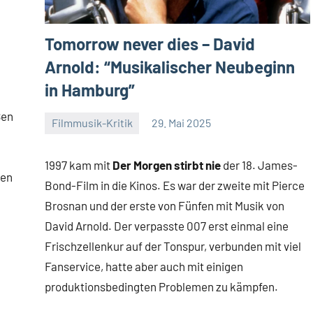
Tomorrow never dies – David
Arnold: “Musikalischer Neubeginn
in Hamburg”
ßen
Filmmusik-Kritik
29. Mai 2025
Mike
2
Rumpf
Kommentare
1997 kam mit
Der Morgen stirbt nie
der 18. James-
ten
Bond-Film in die Kinos. Es war der zweite mit Pierce
Brosnan und der erste von Fünfen mit Musik von
David Arnold. Der verpasste 007 erst einmal eine
Frischzellenkur auf der Tonspur, verbunden mit viel
Fanservice, hatte aber auch mit einigen
produktionsbedingten Problemen zu kämpfen.