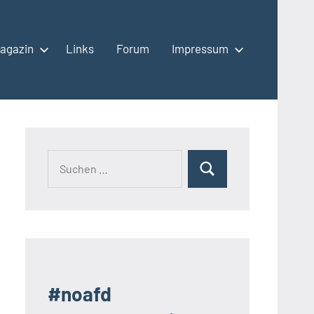
agazin
Links
Forum
Impressum
Suchen
Suchen
nach:
#noafd