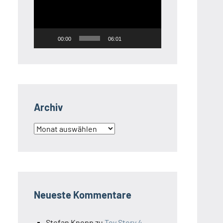
00:00
06:01
Archiv
Archiv
Neueste Kommentare
Stefan Knopp
zu
Toy Story 4 –