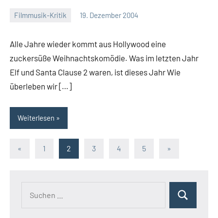
Filmmusik-Kritik
19. Dezember 2004
Mike
Rumpf
Alle Jahre wieder kommt aus Hollywood eine
zuckersüße Weihnachtskomödie. Was im letzten Jahr
Elf und Santa Clause 2 waren, ist dieses Jahr Wie
überleben wir […]
Weiterlesen
Seitennummerierung
Vorherige
Nächste
«
1
2
3
4
5
»
Beiträge
Beiträge
der
Beiträge
Suchen
Suchen
nach: