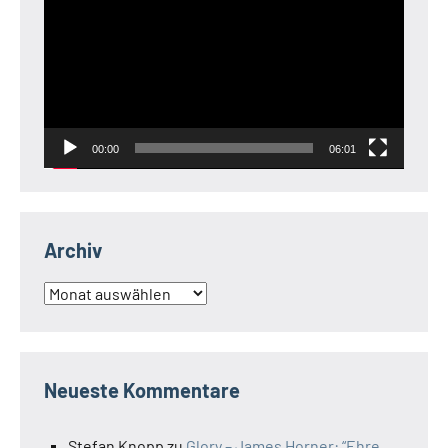
Player
00:00
06:01
Archiv
Archiv
Neueste Kommentare
Stefan Knopp
zu
Glory – James Horner: “Ehre