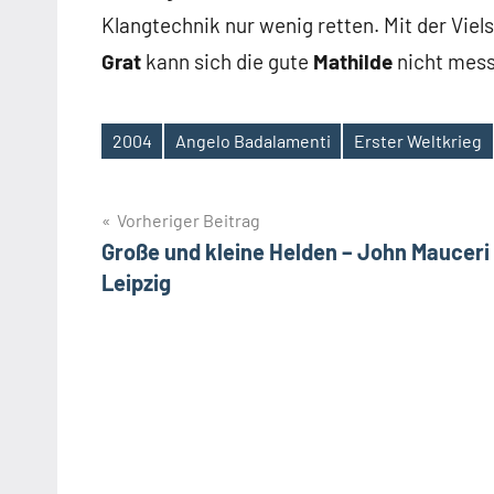
Klangtechnik nur wenig retten. Mit der Viel
Grat
kann sich die gute
Mathilde
nicht mess
2004
Angelo Badalamenti
Erster Weltkrieg
Schlagwörter
Beitragsnavigation
Vorheriger Beitrag
Große und kleine Helden – John Mauceri 
Leipzig