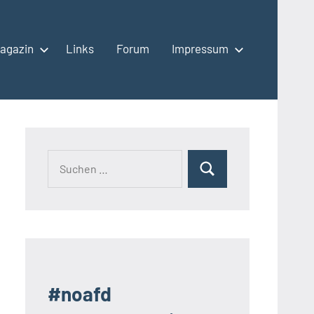
agazin
Links
Forum
Impressum
Suchen
Suchen
nach:
#noafd