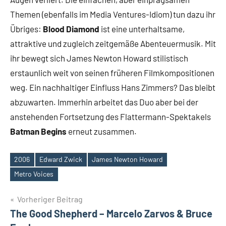
Themen (ebenfalls im Media Ventures-Idiom) tun dazu ihr
Übriges:
Blood Diamond
ist eine unterhaltsame,
attraktive und zugleich zeitgemäße Abenteuermusik. Mit
ihr bewegt sich James Newton Howard stilistisch
erstaunlich weit von seinen früheren Filmkompositionen
weg. Ein nachhaltiger Einfluss Hans Zimmers? Das bleibt
abzuwarten. Immerhin arbeitet das Duo aber bei der
anstehenden Fortsetzung des Flattermann-Spektakels
Batman Begins
erneut zusammen.
2006
Edward Zwick
James Newton Howard
Schlagwörter
Metro Voices
Beitragsnavigation
Vorheriger Beitrag
The Good Shepherd – Marcelo Zarvos & Bruce