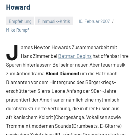
Howard
Empfehlung
Filmmusik-Kritik
10. Februar 2007
Keine
Mike Rumpf
Kommentare
J
ames Newton Howards Zusammenarbeit mit
Hans Zimmer bei
Batman Begins
hat offenbar ihre
Spuren hinterlassen: Bei seiner neuen Abenteuermusik
zum Actiondrama
Blood Diamond
um die Hatz nach
Diamanten vor dem Hintergrund des Bürgerkriegs-
erschütterten Sierra Leone Anfang der 90er-Jahre
präsentiert der Amerikaner nämlich eine rhythmisch
durchstrukturierte Vertonung, die in ihrer Fusion aus
afrikanischem Kolorit (Chorgesänge, Vokalisen sowie
Trommeln), modernen Sounds (Drumbeats, E-Gitarre)
sowie dem Spiel eines 90-köpfigen Orchesters stark an