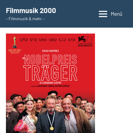
Zum
Filmmusik 2000
Inhalt
Menü
– Filmmusik & mehr –
springen