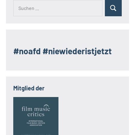
Suchen
Suchen
nach:
#noafd #niewiederistjetzt
Mitglied der