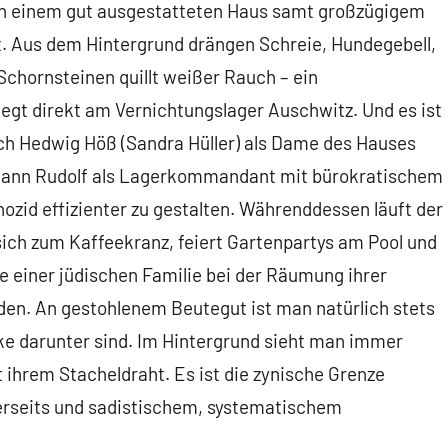
 in einem gut ausgestatteten Haus samt großzügigem
gt. Aus dem Hintergrund drängen Schreie, Hundegebell,
 Schornsteinen quillt weißer Rauch – ein
egt direkt am Vernichtungslager Auschwitz. Und es ist
ich Hedwig Höß (Sandra Hüller) als Dame des Hauses
Mann Rudolf als Lagerkommandant mit bürokratischem
zid effizienter zu gestalten. Währenddessen läuft der
 sich zum Kaffeekranz, feiert Gartenpartys am Pool und
e einer jüdischen Familie bei der Räumung ihrer
n. An gestohlenem Beutegut ist man natürlich stets
ke darunter sind. Im Hintergrund sieht man immer
ihrem Stacheldraht. Es ist die zynische Grenze
erseits und sadistischem, systematischem