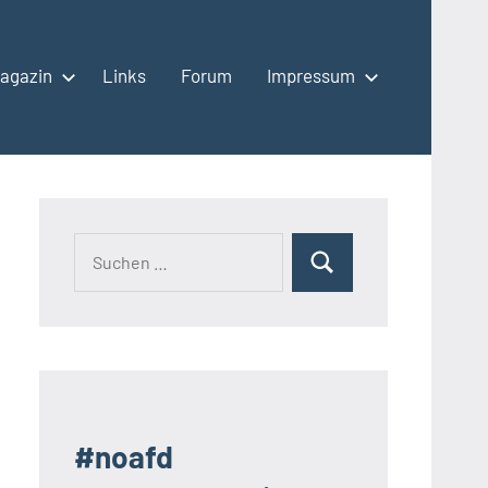
agazin
Links
Forum
Impressum
Suchen
Suchen
nach:
#noafd