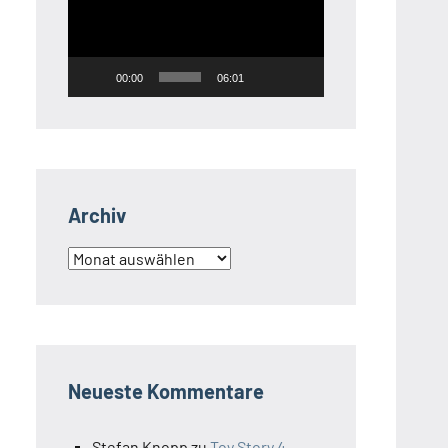
00:00
06:01
Archiv
Archiv
Neueste Kommentare
Stefan Knopp
zu
Toy Story 4 –