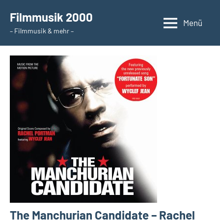
Zum
Filmmusik 2000
Inhalt
Menü
– Filmmusik & mehr –
springen
The Manchurian Candidate – Rachel