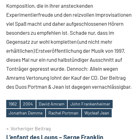
Komposition, die in ihrer ansteckenden
Experimentierfreude und den reizvollen Improvisationen
viel Spaß macht und daher aufgeschlossenen Hörern
besonders zu empfehlen ist. Schade nur, dass im
Gegensatz zur wohl kompletten (und nicht mehr
erhältlichen) Erstveröffentlichung der Musik von 1997,
dieses Mal nur ein rund halbstündiger Ausschnitt auf
Tonträger gepresst wurde. Dennoch: Allein wegen
Amrams Vertonung lohnt der Kauf der CD. Der Beitrag
des Duos Portman & Jean ist dagegen vernachlässigbar.
1962
2004
David Amram
John Frankenheimer
Schlagwörter
Jonathan Demme
Rachel Portman
Wycleaf Jean
Beitragsnavigation
Vorheriger Beitrag
L’enfant des Loups – Serge Franklin