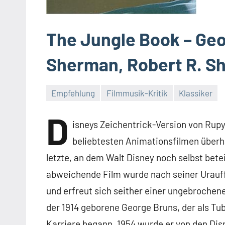
The Jungle Book – Geo
Sherman, Robert R. Sh
Empfehlung
Filmmusik-Kritik
Klassiker
D
isneys Zeichentrick-Version von Rup
beliebtesten Animationsfilmen überha
letzte, an dem Walt Disney noch selbst betei
abweichende Film wurde nach seiner Urauff
und erfreut sich seither einer ungebrochene
der 1914 geborene George Bruns, der als Tu
Karriere begann. 1954 wurde er von den Di