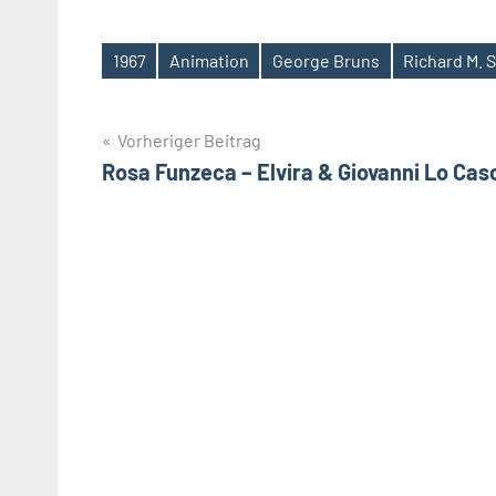
1967
Animation
George Bruns
Richard M.
Schlagwörter
Beitragsnavigation
Vorheriger Beitrag
Rosa Funzeca – Elvira & Giovanni Lo Cas