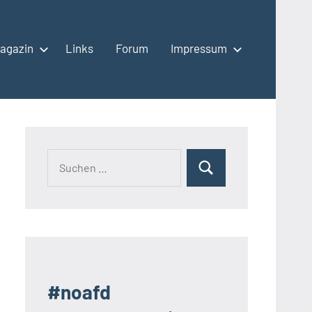
agazin
Links
Forum
Impressum
Suchen
Suchen
nach:
#noafd