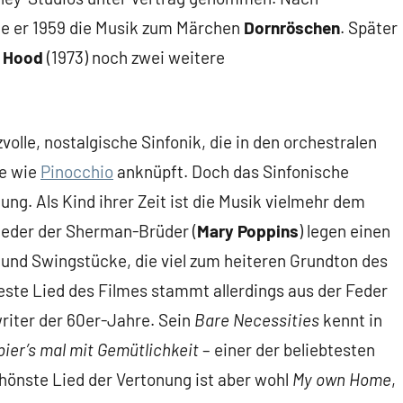
te er 1959 die Musik zum Märchen
Dornröschen
. Später
 Hood
(1973) noch zwei weitere
zvolle, nostalgische Sinfonik, die in den orchestralen
me wie
Pinocchio
anknüpft. Doch das Sinfonische
ung. Als Kind ihrer Zeit ist die Musik vielmehr dem
Lieder der Sherman-Brüder (
Mary Poppins
) legen einen
und Swingstücke, die viel zum heiteren Grundton des
ste Lied des Filmes stammt allerdings aus der Feder
riter der 60er-Jahre. Sein
Bare Necessities
kennt in
bier’s mal mit Gemütlichkeit
– einer der beliebtesten
chönste Lied der Vertonung ist aber wohl
My own Home
,