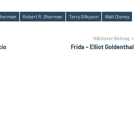
 Sherman
Robert R. Sherman
Terry Gilkyson
Walt Disney
Nächster Beitrag
cio
Frida – Elliot Goldenthal