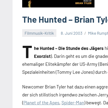
The Hunted – Brian Tyl
Filmmusik-Kritik
8. Juni 2003
Mike Rump
T
he Hunted – Die Stunde des Jägers
hi
Exorzist
). Darin geht es um die gnad
ehemaliger Elitekämpfer der US-Army (Benic
Spezialeinheiten (Tommy Lee Jones) durch d
Newcomer Brian Tyler hat dazu einen aggres
der sich stilistisch irgendwo zwischen Jerry
(
Planet of the Apes
,
Spider-Man
) bewegt. D