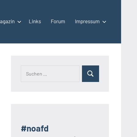
agazin
Links
Forum
Impressum
Suchen
Suchen
nach:
#noafd