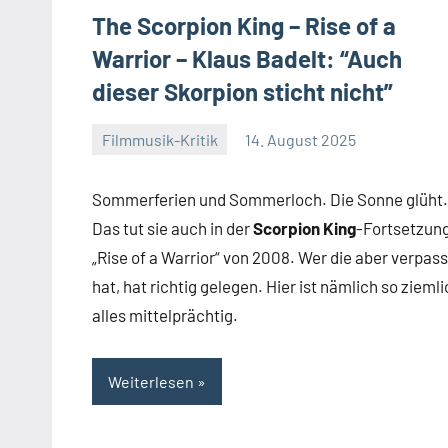
The Scorpion King – Rise of a
Warrior – Klaus Badelt: “Auch
dieser Skorpion sticht nicht”
Filmmusik-Kritik
14. August 2025
Mike
Keine
Rumpf
Kommentare
Sommerferien und Sommerloch. Die Sonne glüht.
Das tut sie auch in der
Scorpion King⁣
-Fortsetzun
„Rise of a Warrior“ von 2008. Wer die aber verpass
hat, hat richtig gelegen. Hier ist nämlich so zieml
alles mittelprächtig.
Weiterlesen