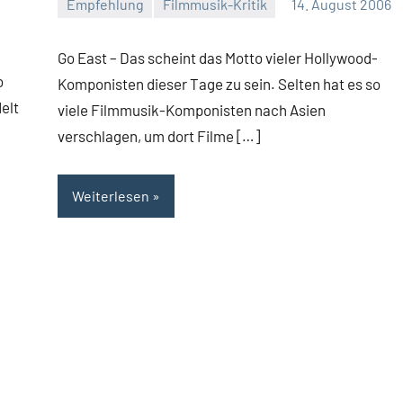
Empfehlung
Filmmusik-Kritik
14. August 2006
Mike
Rumpf
Go East – Das scheint das Motto vieler Hollywood-
o
Komponisten dieser Tage zu sein. Selten hat es so
elt
viele Filmmusik-Komponisten nach Asien
verschlagen, um dort Filme […]
Weiterlesen