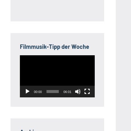
Filmmusik-Tipp der Woche
Video-
Player
00:00
06:01