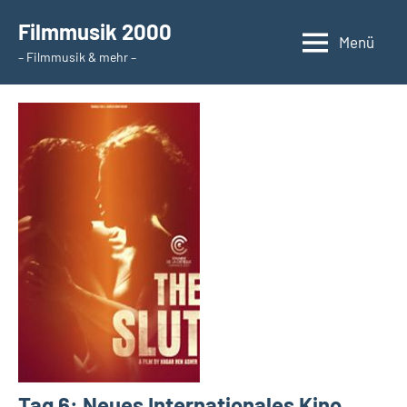
Zum
Filmmusik 2000
Inhalt
Menü
– Filmmusik & mehr –
springen
Tag 6: Neues Internationales Kino