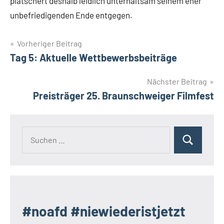
plätschert deshalb leidlich unterhaltsam seinem eher
unbefriedigenden Ende entgegen.
Beitragsnavigation
Vorheriger Beitrag
Tag 5: Aktuelle Wettbewerbsbeiträge
Nächster Beitrag
Preisträger 25. Braunschweiger Filmfest
Suchen
Suchen
nach:
#noafd #niewiederistjetzt