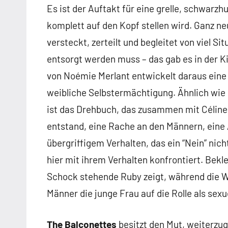
Es ist der Auftakt für eine grelle, schwarz
komplett auf den Kopf stellen wird. Ganz neu 
versteckt, zerteilt und begleitet von viel S
entsorgt werden muss – das gab es in der K
von Noémie Merlant entwickelt daraus ein
weibliche Selbstermächtigung. Ähnlich wie
ist das Drehbuch, das zusammen mit Célin
entstand, eine Rache an den Männern, eine
übergriffigem Verhalten, das ein “Nein” nic
hier mit ihrem Verhalten konfrontiert. Bek
Schock stehende Ruby zeigt, während die We
Männer die junge Frau auf die Rolle als sex
The Balconettes
besitzt den Mut, weiterzug