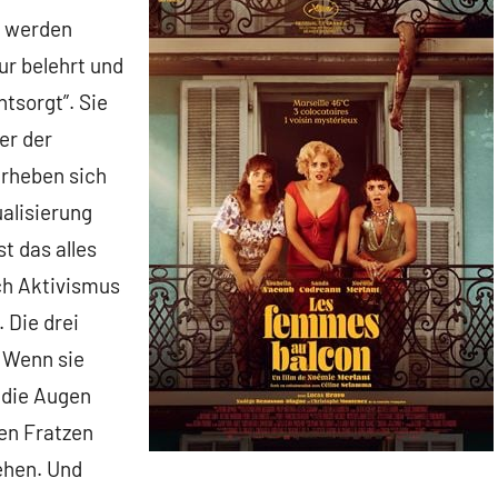
r werden
ur belehrt und
ntsorgt”. Sie
er der
erheben sich
ualisierung
t das alles
ich Aktivismus
 Die drei
: Wenn sie
 die Augen
ten Fratzen
ehen. Und