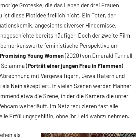
humorige Groteske, die das Leben der drei Frauen
ist diese Plotidee freilich nicht. Ein Toter, der
ituationskomik, angesichts diverser Hindernisse,
inogeschichte bereits häufiger. Doch der zweite Film
e bemerkenswerte feministische Perspektive um
Promising Young Women
(2020) von Emerald Fennell
e Sciamma (
Porträt einer jungen Frau in Flammen
)
 Abrechnung mit Vergewaltigern, Gewalttätern und
ht als Nein akzeptiert. In vielen Szenen werden Männer
lemmend etwa die Szene, in der die Kamera die unter
bcam weiterläuft. Im Netz reduzieren fast alle
uelle Erfüllungsgehilfin, ohne ihr Leid wahrzunehmen.
ehen als