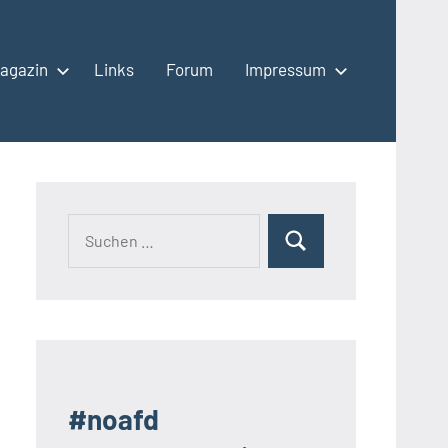
agazin
Links
Forum
Impressum
Suchen
Suchen
nach:
#noafd