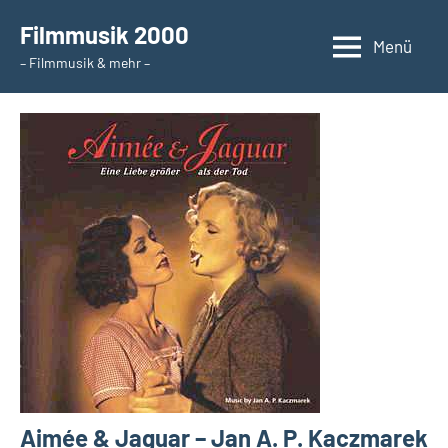
Zum
Filmmusik 2000
Inhalt
Menü
– Filmmusik & mehr –
springen
Aimée & Jaguar – Jan A. P. Kaczmarek