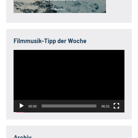
Filmmusik-Tipp der Woche
Video-
Player
00:00
06:01
Archiv