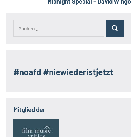
Midnight Special – David Wingo
Suchen
Suchen
nach:
#noafd #niewiederistjetzt
Mitglied der