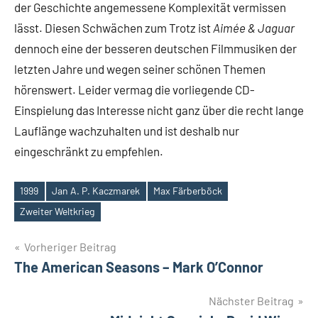
der Geschichte angemessene Komplexität vermissen
lässt. Diesen Schwächen zum Trotz ist
Aimée & Jaguar
dennoch eine der besseren deutschen Filmmusiken der
letzten Jahre und wegen seiner schönen Themen
hörenswert. Leider vermag die vorliegende CD-
Einspielung das Interesse nicht ganz über die recht lange
Lauflänge wachzuhalten und ist deshalb nur
eingeschränkt zu empfehlen.
1999
Jan A. P. Kaczmarek
Max Färberböck
Schlagwörter
Zweiter Weltkrieg
Beitragsnavigation
Vorheriger Beitrag
The American Seasons – Mark O’Connor
Nächster Beitrag