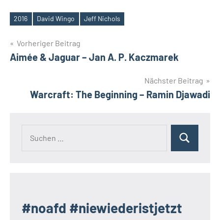
2016
David Wingo
Jeff Nichols
Schlagwörter
Beitragsnavigation
Vorheriger Beitrag
Aimée & Jaguar – Jan A. P. Kaczmarek
Nächster Beitrag
Warcraft: The Beginning – Ramin Djawadi
Suchen
Suchen
nach:
#noafd #niewiederistjetzt