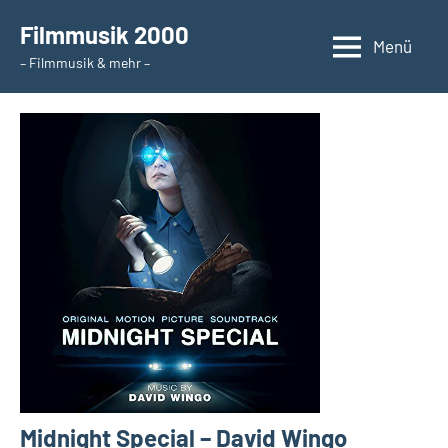
Zum
Filmmusik 2000
Inhalt
Menü
– Filmmusik & mehr –
springen
Midnight Special – David Wingo