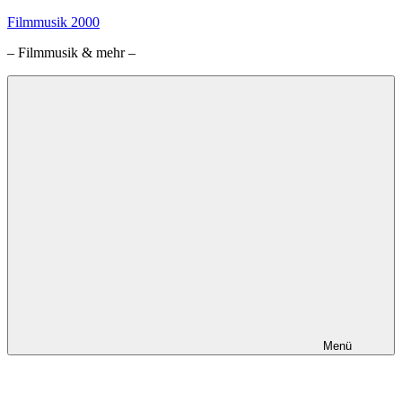
Zum
Filmmusik 2000
Inhalt
– Filmmusik & mehr –
springen
Menü