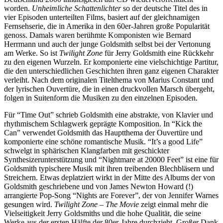
worden.
Unheimliche Schattenlichter
so der deutsche Titel des in
vier Episoden unterteilten Films, basiert auf der gleichnamigen
Fernsehserie, die in Amerika in den 60er-Jahren große Popularität
genoss. Damals waren berühmte Komponisten wie Bernard
Herrmann und auch der junge Goldsmith selbst bei der Vertonung
am Werke. So ist
Twilight Zone
für Jerry Goldsmith eine Rückkehr
zu den eigenen Wurzeln. Er komponierte eine vielschichtige Partitur,
die den unterschiedlichen Geschichten ihren ganz eigenen Charakter
verleiht. Nach dem originalen Titelthema von Marius Constant und
der lyrischen Ouvertüre, die in einen druckvollen Marsch übergeht,
folgen in Suitenform die Musiken zu den einzelnen Episoden.
Für “Time Out” schrieb Goldsmith eine abstrakte, von Klavier und
rhythmischem Schlagwerk geprägte Komposition. In “Kick the
Can” verwendet Goldsmith das Hauptthema der Ouvertüre und
komponierte eine schöne romantische Musik. “It’s a good Life”
schwelgt in sphärischen Klangfarben mit geschickter
Synthesizerunterstützung und “Nightmare at 20000 Feet” ist eine für
Goldsmith typischere Musik mit ihren treibenden Blechbläsern und
Streichern. Etwas deplatziert wirkt in der Mitte des Albums der von
Goldsmith geschriebene und von James Newton Howard (!)
arrangierte Pop-Song “Nights are Forever”, der von Jennifer Warnes
gesungen wird.
Twilight Zone – The Movie
zeigt einmal mehr die
Vielseitigkeit Jerry Goldsmiths und die hohe Qualität, die seine
Werke aus der ersten Hälfte der 80er-Jahre durchzieht. Großer Dank