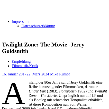
Impressum
Datenschutzerklärung
Twilight Zone: The Movie -Jerry
Goldsmith
Empfehlung
Filmmusik-Kritik
16. Januar 2017
22. März 2024
Mike Rumpf
A
nfang der 80er-Jahre schuf Jerry Goldsmith eine
Reihe herausragender Filmmusiken, darunter
Under Fire
(1983),
Poltergeist
(1982) und
Twilight
Zone – The Movie
. Ursprünglich nur auf LP und
als Bootleg mit schwacher Tonqualität erhältlich,
ist diese Komposition nun von Warner
Deutschland 2000 inhaltsgleich auf CD wiederveröffentlicht