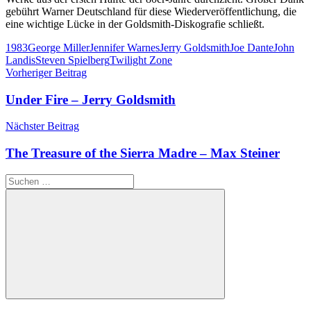
gebührt Warner Deutschland für diese Wiederveröffentlichung, die
eine wichtige Lücke in der Goldsmith-Diskografie schließt.
Schlagwörter
1983
George Miller
Jennifer Warnes
Jerry Goldsmith
Joe Dante
John
Landis
Steven Spielberg
Twilight Zone
Beitragsnavigation
Vorheriger Beitrag
Under Fire – Jerry Goldsmith
Nächster Beitrag
The Treasure of the Sierra Madre – Max Steiner
Suchen
nach:
Suchen