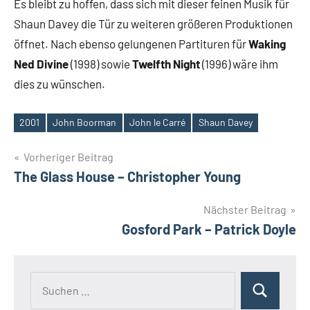
Es bleibt zu hoffen, dass sich mit dieser feinen Musik für
Shaun Davey die Tür zu weiteren größeren Produktionen
öffnet. Nach ebenso gelungenen Partituren für
Waking
Ned Divine
(1998) sowie
Twelfth Night
(1996) wäre ihm
dies zu wünschen.
2001
John Boorman
John le Carré
Shaun Davey
Schlagwörter
Beitragsnavigation
Vorheriger Beitrag
The Glass House – Christopher Young
Nächster Beitrag
Gosford Park – Patrick Doyle
Suchen
Suchen
nach: