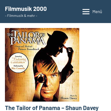
Zum
Filmmusik 2000
Inhalt
Menü
– Filmmusik & mehr –
springen
The Tailor of Panama – Shaun Davey