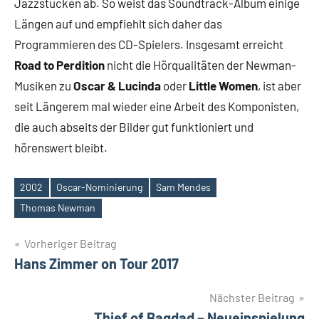
Jazzstücken ab. So weist das Soundtrack-Album einige
Längen auf und empfiehlt sich daher das
Programmieren des CD-Spielers. Insgesamt erreicht
Road to Perdition
nicht die Hörqualitäten der Newman-
Musiken zu
Oscar & Lucinda
oder
Little Women
, ist aber
seit Längerem mal wieder eine Arbeit des Komponisten,
die auch abseits der Bilder gut funktioniert und
hörenswert bleibt.
2002
Oscar-Nominierung
Sam Mendes
Schlagwörter
Thomas Newman
Beitragsnavigation
Vorheriger Beitrag
Hans Zimmer on Tour 2017
Nächster Beitrag
Thief of Bagdad – Neueinspielung