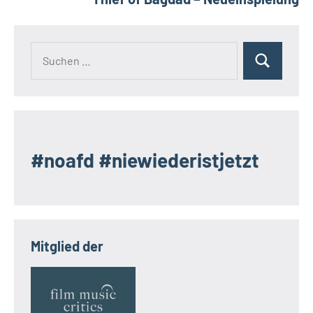
Suchen
Suchen
nach:
#noafd #niewiederistjetzt
Mitglied der