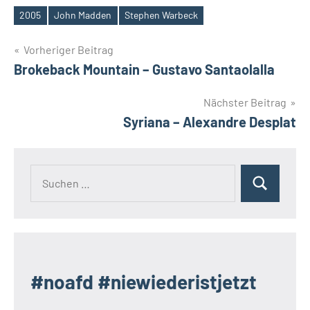
2005
John Madden
Stephen Warbeck
Schlagwörter
Beitragsnavigation
Vorheriger Beitrag
Brokeback Mountain – Gustavo Santaolalla
Nächster Beitrag
Syriana – Alexandre Desplat
Suchen
Suchen
nach:
#noafd #niewiederistjetzt