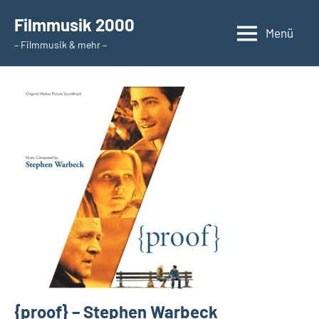
Zum
Filmmusik 2000
Inhalt
Menü
– Filmmusik & mehr –
springen
{proof} – Stephen Warbeck