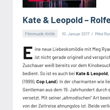
Kate & Leopold – Rolf
Filmmusik-Kritik
10. Januar 2017
Mike Ru
E
ine neue Liebeskomödie mit Meg Ryan
ist nicht gerade originell und verspri
Zuschauer weiß bereits vor dem Kinobesuc
bedient. So ist es auch bei
Kate & Leopold
,
(1999),
Cop Land
). In der charmanten wie l
Gentleman aus dem 19. Jahrhundert durch e
versetzt. Mit seiner „altmodischen“ Art beei
von der Zeitreise ahnungslos ist. Beide ver