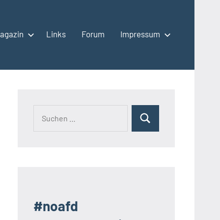
agazin
Links
Forum
Impressum
Suchen
Suchen
nach:
#noafd