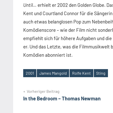
Until…
erhielt er 2002 den Golden Globe. Da
Kent und Courtland Connor für die Sängerin 
auch etwas belanglosen Pop zum Nebenbei
Komödienscore – wie der Film nicht sonderl
empfiehlt sich für höhere Aufgaben und die
er. Und das Letzte, was die Filmmusikwelt b
Komödien abonniert ist.
2001
James Mangold
Rolfe Kent
Sting
Schlagwörter
Beitragsnavigation
Vorheriger Beitrag
In the Bedroom – Thomas Newman