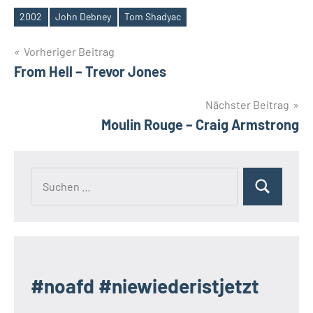
2002
John Debney
Tom Shadyac
Schlagwörter
Beitragsnavigation
Vorheriger Beitrag
From Hell – Trevor Jones
Nächster Beitrag
Moulin Rouge – Craig Armstrong
Suchen
Suchen
nach:
#noafd #niewiederistjetzt