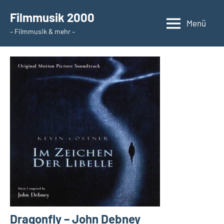
Zum
Filmmusik 2000
Inhalt
Menü
– Filmmusik & mehr –
springen
Dragonfly – John Debney