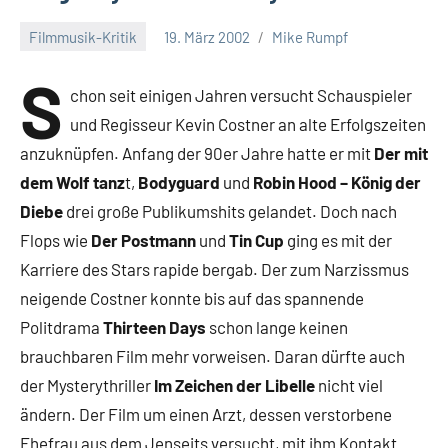
Filmmusik-Kritik
19. März 2002
Mike Rumpf
S
chon seit einigen Jahren versucht Schauspieler
und Regisseur Kevin Costner an alte Erfolgszeiten
anzuknüpfen. Anfang der 90er Jahre hatte er mit
Der mit
dem Wolf tanz
t,
Bodyguard
und
Robin Hood – König der
Diebe
drei große Publikumshits gelandet. Doch nach
Flops wie
Der Postmann
und
Tin Cup
ging es mit der
Karriere des Stars rapide bergab. Der zum Narzissmus
neigende Costner konnte bis auf das spannende
Politdrama
Thirteen Days
schon lange keinen
brauchbaren Film mehr vorweisen. Daran dürfte auch
der Mysterythriller
Im Zeichen der Libelle
nicht viel
ändern. Der Film um einen Arzt, dessen verstorbene
Ehefrau aus dem Jenseits versucht, mit ihm Kontakt