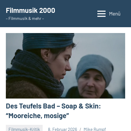
Zum
Filmmusik 2000
Inhalt
Menü
– Filmmusik & mehr –
springen
Des Teufels Bad – Soap & Skin:
“Mooreiche, mosige”
Filmmusik-Kritik
8. Februar 2026
Mike Rumpf