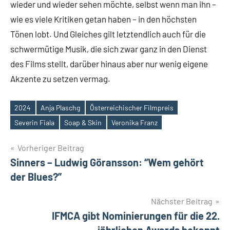
wieder und wieder sehen möchte, selbst wenn man ihn –
wie es viele Kritiken getan haben – in den höchsten
Tönen lobt. Und Gleiches gilt letztendlich auch für die
schwermütige Musik, die sich zwar ganz in den Dienst
des Films stellt, darüber hinaus aber nur wenig eigene
Akzente zu setzen vermag.
2024
Anja Plaschg
Österreichischer Filmpreis
Schlagwörter
Severin Fiala
Soap & Skin
Veronika Franz
Beitragsnavigation
Vorheriger Beitrag
Sinners – Ludwig Göransson: “Wem gehört
der Blues?”
Nächster Beitrag
IFMCA gibt Nominierungen für die 22.
jährlichen Awards bekannt