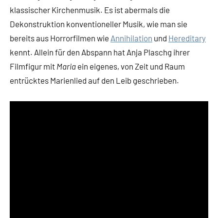
klassischer Kirchenmusik. Es ist abermals die
Dekonstruktion konventioneller Musik, wie man sie
bereits aus Horrorfilmen wie
Annihilation
und
Hereditary
kennt. Allein für den Abspann hat Anja Plaschg ihrer
Filmfigur mit
Maria
ein eigenes, von Zeit und Raum
entrücktes Marienlied auf den Leib geschrieben.