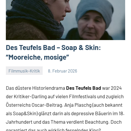
Des Teufels Bad – Soap & Skin:
“Mooreiche, mosige”
Filmmusik-Kritik
8. Februar 2026
Mike
Keine
Rumpf
Kommentare
Das düstere Historiendrama
Des Teufels Bad
war 2024
der Kritiker-Darling auf vielen Filmfestivals und zugleich
Österreichs Oscar-Beitrag. Anja Plaschg (auch bekannt
als Soap&Skin) glänzt darin als depressive Bäuerin im 18.
Jahrhundert und das Thema verdient Beachtung. Doch
garantiert das auch wirklich fesselndes Kino?