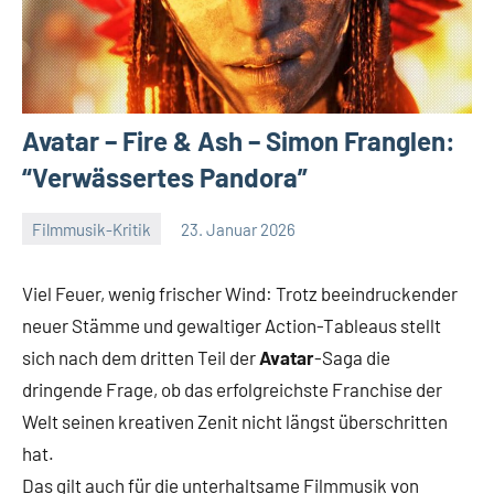
Avatar – Fire & Ash – Simon Franglen:
“Verwässertes Pandora”
Filmmusik-Kritik
23. Januar 2026
Mike
Keine
Rumpf
Kommentare
Viel Feuer, wenig frischer Wind: Trotz beeindruckender
neuer Stämme und gewaltiger Action-Tableaus stellt
sich nach dem dritten Teil der
Avatar
-Saga die
dringende Frage, ob das erfolgreichste Franchise der
Welt seinen kreativen Zenit nicht längst überschritten
hat.
Das gilt auch für die unterhaltsame Filmmusik von