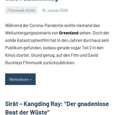
Filmmusik-Kritik
16. Januar 2026
Mike
3
Rumpf
Kommentare
Während der Corona-Pandemie wollte niemand das
Weltuntergangsszenario von
Greenland
sehen. Doch der
solide Katastrophenfilm hat in den Jahren durchaus sein
Publikum gefunden, sodass gerade sogar Teil 2 in den
Kinos startet. Grund genug, auf den Film und David
Buckleys Filmmusik zurückzublicken.
Weiterlesen
Sirāt – Kangding Ray: “Der gnadenlose
Beat der Wüste”