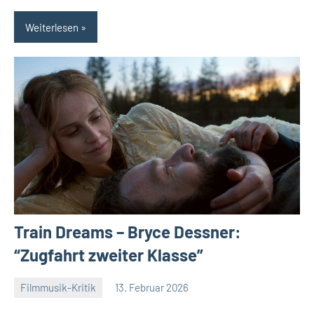
Weiterlesen
Train Dreams – Bryce Dessner:
“Zugfahrt zweiter Klasse”
Filmmusik-Kritik
13. Februar 2026
Mike
Keine