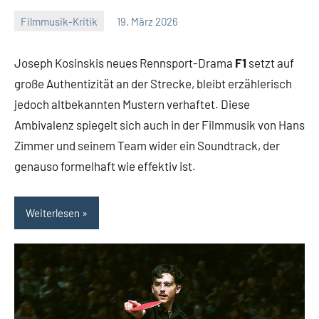
Filmmusik-Kritik
19. März 2026
Mike
Ein
Rumpf
Kommentar
Joseph Kosinskis neues Rennsport-Drama
F1
setzt auf
große Authentizität an der Strecke, bleibt erzählerisch
jedoch altbekannten Mustern verhaftet. Diese
Ambivalenz spiegelt sich auch in der Filmmusik von Hans
Zimmer und seinem Team wider ein Soundtrack, der
genauso formelhaft wie effektiv ist.
Weiterlesen