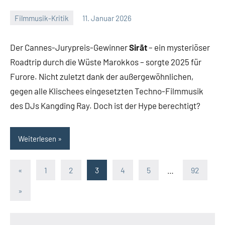
Filmmusik-Kritik
11. Januar 2026
Mike
Keine
Rumpf
Kommentare
Der Cannes-Jurypreis-Gewinner
Sirāt
– ein mysteriöser
Roadtrip durch die Wüste Marokkos – sorgte 2025 für
Furore. Nicht zuletzt dank der außergewöhnlichen,
gegen alle Klischees eingesetzten Techno-Filmmusik
des DJs Kangding Ray. Doch ist der Hype berechtigt?
Weiterlesen
Seitennummerierung
Vorherige
«
1
2
3
4
5
…
92
Beiträge
der
Nächste
»
Beiträge
Beiträge