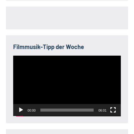
Filmmusik-Tipp der Woche
Video-
Player
00:00
06:01