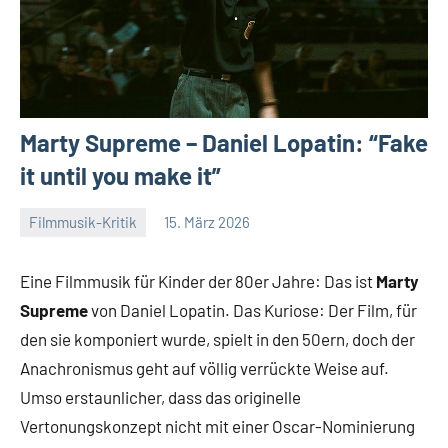
Marty Supreme – Daniel Lopatin: “Fake
it until you make it”
Filmmusik-Kritik
15. März 2026
Mike
Keine
Rumpf
Kommentare
Eine Filmmusik für Kinder der 80er Jahre: Das ist
Marty
Supreme
von Daniel Lopatin. Das Kuriose: Der Film, für
den sie komponiert wurde, spielt in den 50ern, doch der
Anachronismus geht auf völlig verrückte Weise auf.
Umso erstaunlicher, dass das originelle
Vertonungskonzept nicht mit einer Oscar-Nominierung