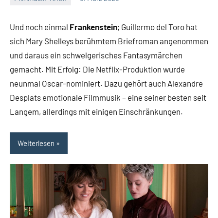
Mike
2
Rumpf
Kommentare
Und noch einmal
Frankenstein
; Guillermo del Toro hat
sich Mary Shelleys berühmtem Briefroman angenommen
und daraus ein schwelgerisches Fantasymärchen
gemacht. Mit Erfolg: Die Netflix-Produktion wurde
neunmal Oscar-nominiert. Dazu gehört auch Alexandre
Desplats emotionale Filmmusik – eine seiner besten seit
Langem, allerdings mit einigen Einschränkungen.
Weiterlesen