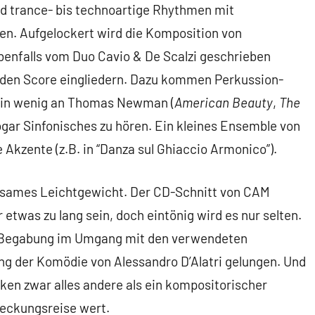
 trance- bis technoartige Rhythmen mit
en. Aufgelockert wird die Komposition von
benfalls vom Duo Cavio & De Scalzi geschrieben
n den Score eingliedern. Dazu kommen Perkussion-
e ein wenig an Thomas Newman (
American Beauty
,
The
sogar Sinfonisches zu hören. Ein kleines Ensemble von
 Akzente (z.B. in “Danza sul Ghiaccio Armonico”).
ltsames Leichtgewicht. Der CD-Schnitt von CAM
twas zu lang sein, doch eintönig wird es nur selten.
eit Begabung im Umgang mit den verwendeten
ung der Komödie von Alessandro D’Alatri gelungen. Und
iken zwar alles andere als ein kompositorischer
deckungsreise wert.