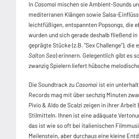
In
Casomai
mischen sie Ambient-Sounds und
mediterranen Klängen sowie Salsa-Einflüss
leichtfüßigen, entspannten Popsongs, die e
wurden und sich gerade deshalb fließend i
geprägte Stücke (z.B. “Sex Challenge”), di
Salton Sea
) erinnern. Gelegentlich gibt es 
zwanzig Spielern liefert hübsche melodische
Die Soundtrack zu
Casomai
ist ein unterha
Records mag mit über sechzig Minuten zwar e
Pivio & Aldo de Scalzi zeigen in ihrer Arb
Stilmitteln. Ihnen ist eine adäquate Verton
das ist wie so oft bei italienischen Filmmus
Meilenstein, aber durchaus eine kleine Ent