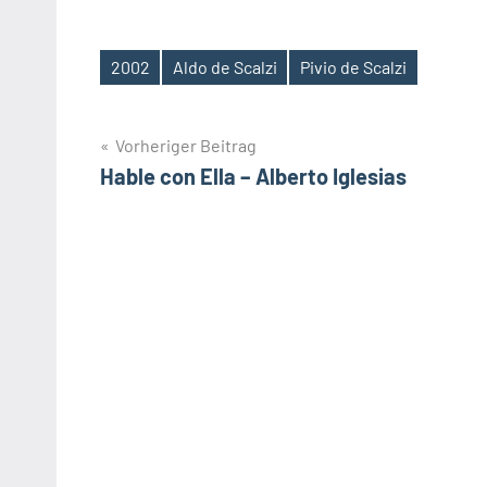
2002
Aldo de Scalzi
Pivio de Scalzi
Schlagwörter
Beitragsnavigation
Vorheriger Beitrag
Hable con Ella – Alberto Iglesias