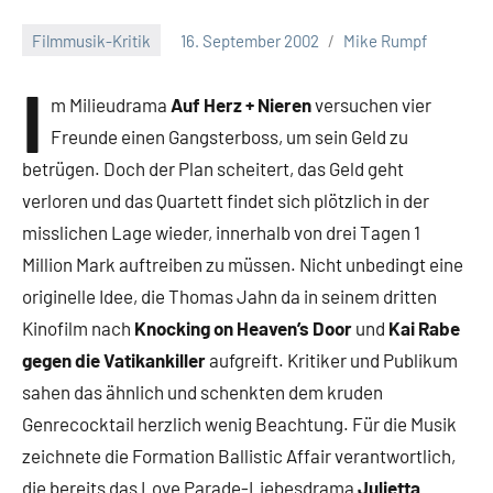
Filmmusik-Kritik
16. September 2002
Mike Rumpf
I
m Milieudrama
Auf Herz + Nieren
versuchen vier
Freunde einen Gangsterboss, um sein Geld zu
betrügen. Doch der Plan scheitert, das Geld geht
verloren und das Quartett findet sich plötzlich in der
misslichen Lage wieder, innerhalb von drei Tagen 1
Million Mark auftreiben zu müssen. Nicht unbedingt eine
originelle Idee, die Thomas Jahn da in seinem dritten
Kinofilm nach
Knocking on Heaven’s Door
und
Kai Rabe
gegen die Vatikankiller
aufgreift. Kritiker und Publikum
sahen das ähnlich und schenkten dem kruden
Genrecocktail herzlich wenig Beachtung. Für die Musik
zeichnete die Formation Ballistic Affair verantwortlich,
die bereits das Love Parade-Liebesdrama
Julietta