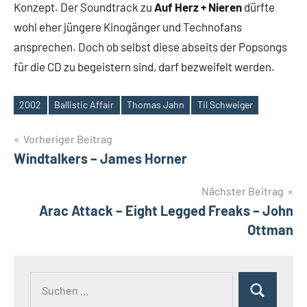
Konzept. Der Soundtrack zu
Auf Herz + Nieren
dürfte
wohl eher jüngere Kinogänger und Technofans
ansprechen. Doch ob selbst diese abseits der Popsongs
für die CD zu begeistern sind, darf bezweifelt werden.
2002
Ballistic Affair
Thomas Jahn
Til Schweiger
Schlagwörter
Beitragsnavigation
Vorheriger Beitrag
Windtalkers – James Horner
Nächster Beitrag
Arac Attack – Eight Legged Freaks – John
Ottman
Suchen
Suchen
nach: