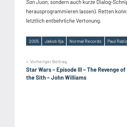
San Juan
, sondern auch kurze Dialog-Schnip
herausprogrammieren lassen). Retten konnte
letztlich entbehrliche Vertonung.
2005
Jakob Ilja
Normal Records
Paul Rabi
Schlagwörter
Beitragsnavigation
Vorheriger Beitrag
Star Wars – Episode III – The Revenge of
the Sith – John Williams