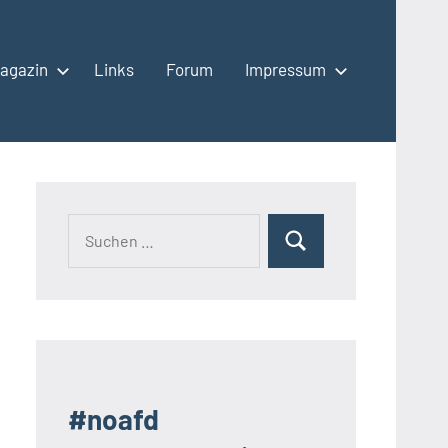
agazin
Links
Forum
Impressum
Suchen
Suchen
nach:
#noafd