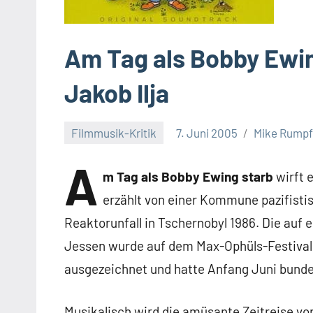
Am Tag als Bobby Ewin
Jakob Ilja
Filmmusik-Kritik
7. Juni 2005
Mike Rump
A
m Tag als Bobby Ewing starb
wirft 
erzählt von einer Kommune pazifist
Reaktorunfall in Tschernobyl 1986. Die au
Jessen wurde auf dem Max-Ophüls-Festival 
ausgezeichnet und hatte Anfang Juni bunde
Musikalisch wird die amüsante Zeitreise von