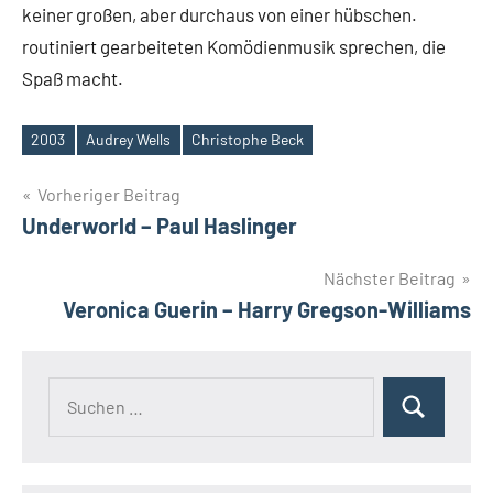
keiner großen, aber durchaus von einer hübschen.
routiniert gearbeiteten Komödienmusik sprechen, die
Spaß macht.
2003
Audrey Wells
Christophe Beck
Schlagwörter
Beitragsnavigation
Vorheriger Beitrag
Underworld – Paul Haslinger
Nächster Beitrag
Veronica Guerin – Harry Gregson-Williams
Suchen
Suchen
nach: