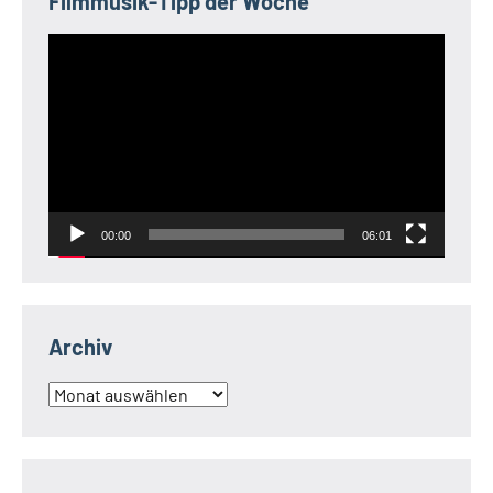
Filmmusik-Tipp der Woche
Video-
Player
00:00
06:01
Archiv
Archiv