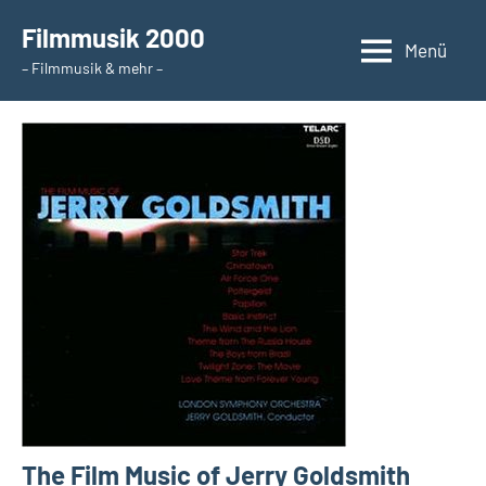
Zum
Filmmusik 2000
Inhalt
Menü
– Filmmusik & mehr –
springen
The Film Music of Jerry Goldsmith