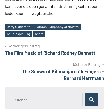
kann über die oben genannten Unstimmigkeiten aber
leider kaum hinwegtäuschen.
Jerry Goldsmith
London Symphony Orchestra
Schlagwörter
Neueinspielung
Telarc
Beitragsnavigation
Vorheriger Beitrag
The Film Music of Richard Rodney Bennett
Nächster Beitrag
The Snows of Kilimanjaro / 5 Fingers –
Bernard Herrmann
Suchen
Suchen
nach: