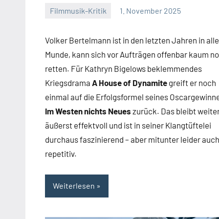
Filmmusik-Kritik
1. November 2025
Mike
Keine
Rumpf
Kommentare
Volker Bertelmann ist in den letzten Jahren in alle
Munde, kann sich vor Aufträgen offenbar kaum n
retten. Für Kathryn Bigelows beklemmendes
Kriegsdrama
A House of Dynamite
greift er noch
einmal auf die Erfolgsformel seines Oscargewinn
Im Westen nichts Neues
zurück. Das bleibt weite
äußerst effektvoll und ist in seiner Klangtüftelei
durchaus faszinierend – aber mitunter leider auch
repetitiv.
Weiterlesen