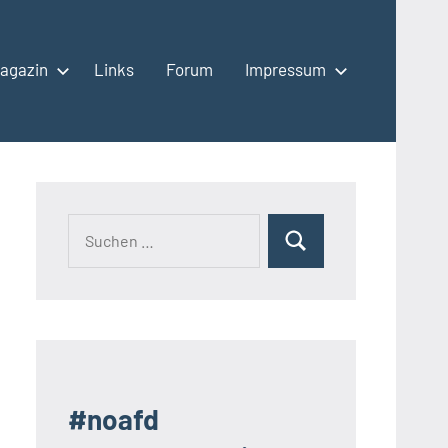
agazin
Links
Forum
Impressum
Suchen
Suchen
nach:
#noafd