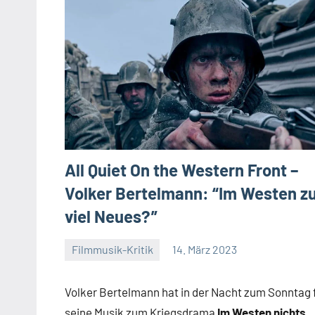
All Quiet On the Western Front –
Volker Bertelmann: “Im Westen z
viel Neues?”
Filmmusik-Kritik
14. März 2023
Jan
Keine
Boltze
Kommentare
Volker Bertelmann hat in der Nacht zum Sonntag 
seine Musik zum Kriegsdrama
Im Westen nichts