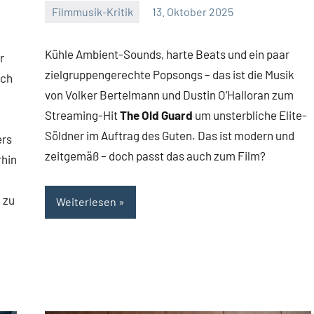
Filmmusik-Kritik
13. Oktober 2025
Mike
Keine
Rumpf
Kommentare
Kühle Ambient-Sounds, harte Beats und ein paar
r
zielgruppengerechte Popsongs – das ist die Musik
och
von Volker Bertelmann und Dustin O’Halloran zum
Streaming-Hit
The Old Guard
um unsterbliche Elite-
Söldner im Auftrag des Guten. Das ist modern und
ers
zeitgemäß – doch passt das auch zum Film?
rhin
 zu
Weiterlesen