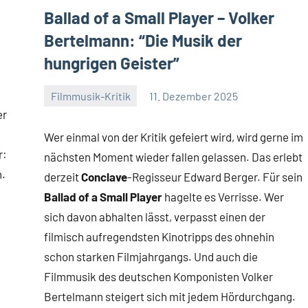
Ballad of a Small Player – Volker
Bertelmann: “Die Musik der
hungrigen Geister”
Filmmusik-Kritik
11. Dezember 2025
Mike
Keine
er
Rumpf
Kommentare
Wer einmal von der Kritik gefeiert wird, wird gerne im
r:
nächsten Moment wieder fallen gelassen. Das erlebt
n.
derzeit
Conclave
-Regisseur Edward Berger. Für sein
Ballad of a Small Player
hagelte es Verrisse. Wer
sich davon abhalten lässt, verpasst einen der
filmisch aufregendsten Kinotripps des ohnehin
schon starken Filmjahrgangs. Und auch die
Filmmusik des deutschen Komponisten Volker
Bertelmann steigert sich mit jedem Hördurchgang.