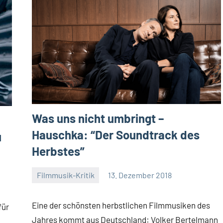
Was uns nicht umbringt –
Hauschka: “Der Soundtrack des
u
Herbstes”
Filmmusik-Kritik
13. Dezember 2018
Mike
Keine
Rumpf
Kommentare
Eine der schönsten herbstlichen Filmmusiken des
für
Jahres kommt aus Deutschland: Volker Bertelmann