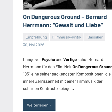
On Dangerous Ground – Bernard
Herrmann: “Gewalt und Liebe”
Empfehlung
Filmmusik-Kritik
Klassiker
Mike
Keine
30. Mai 2026
Rumpf
Kommentare
Lange vor
Psycho
und
Vertigo
schuf Bernard
Herrmann für den Film Noir
On Dangerous Groun
1951 eine seiner packendsten Kompositionen, die 
innere Zerrissenheit mit einer Filmmusik der
scharfen Kontraste spiegelt.
Weiterlesen