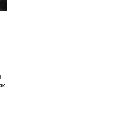
d
die