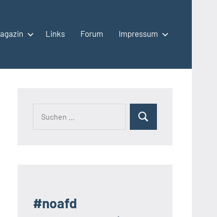
agazin
Links
Forum
Impressum
Suchen
Suchen
nach:
#noafd