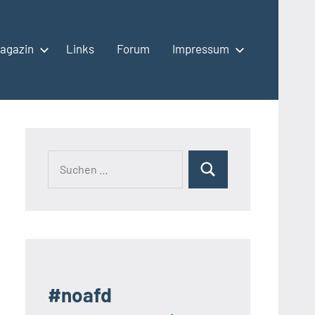
agazin
Links
Forum
Impressum
Suchen
Suchen
nach:
#noafd