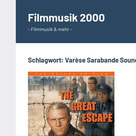
Zum
Inhalt
Filmmusik 2000
springen
– Filmmusik & mehr –
Schlagwort:
Varèse Sarabande Sound